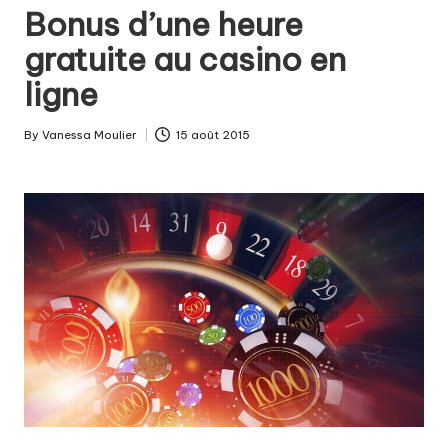
in
Bonus d’une heure
gratuite au casino en
ligne
By
Vanessa Moulier
15 août 2015
Posted
by