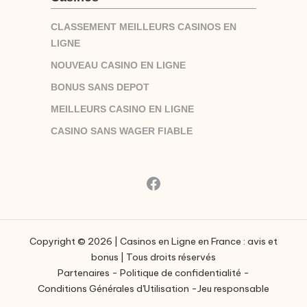
CLASSEMENT MEILLEURS CASINOS EN
LIGNE
NOUVEAU CASINO EN LIGNE
BONUS SANS DEPOT
MEILLEURS CASINO EN LIGNE
CASINO SANS WAGER FIABLE
Facebook
Copyright © 2026 | Casinos en Ligne en France : avis et
bonus | Tous droits réservés
Partenaires
-
Politique de confidentialité
-
Conditions Générales d'Utilisation
-
Jeu responsable