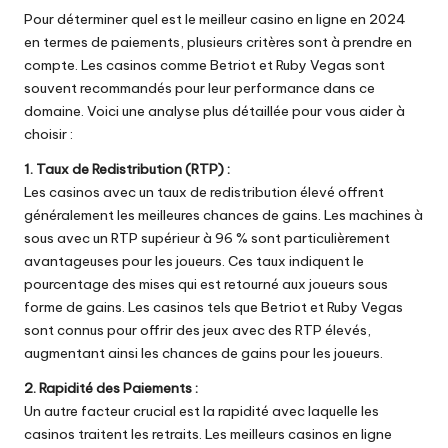
Pour déterminer quel est le meilleur casino en ligne en 2024
en termes de paiements, plusieurs critères sont à prendre en
compte. Les casinos comme Betriot et Ruby Vegas sont
souvent recommandés pour leur performance dans ce
domaine. Voici une analyse plus détaillée pour vous aider à
choisir :
1. Taux de Redistribution (RTP) :
Les casinos avec un taux de redistribution élevé offrent
généralement les meilleures chances de gains. Les machines à
sous avec un RTP supérieur à 96 % sont particulièrement
avantageuses pour les joueurs. Ces taux indiquent le
pourcentage des mises qui est retourné aux joueurs sous
forme de gains. Les casinos tels que Betriot et Ruby Vegas
sont connus pour offrir des jeux avec des RTP élevés,
augmentant ainsi les chances de gains pour les joueurs.
2. Rapidité des Paiements :
Un autre facteur crucial est la rapidité avec laquelle les
casinos traitent les retraits. Les meilleurs casinos en ligne