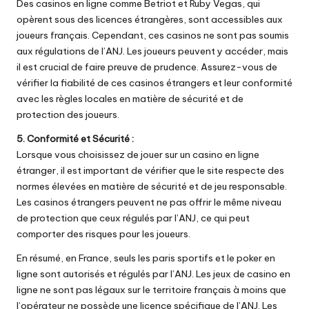
Des casinos en ligne comme Betriot et Ruby Vegas, qui
opèrent sous des licences étrangères, sont accessibles aux
joueurs français. Cependant, ces casinos ne sont pas soumis
aux régulations de l’ANJ. Les joueurs peuvent y accéder, mais
il est crucial de faire preuve de prudence. Assurez-vous de
vérifier la fiabilité de ces casinos étrangers et leur conformité
avec les règles locales en matière de sécurité et de
protection des joueurs.
5. Conformité et Sécurité :
Lorsque vous choisissez de jouer sur un casino en ligne
étranger, il est important de vérifier que le site respecte des
normes élevées en matière de sécurité et de jeu responsable.
Les casinos étrangers peuvent ne pas offrir le même niveau
de protection que ceux régulés par l’ANJ, ce qui peut
comporter des risques pour les joueurs.
En résumé, en France, seuls les paris sportifs et le poker en
ligne sont autorisés et régulés par l’ANJ. Les jeux de casino en
ligne ne sont pas légaux sur le territoire français à moins que
l’opérateur ne possède une licence spécifique de l’ANJ. Les