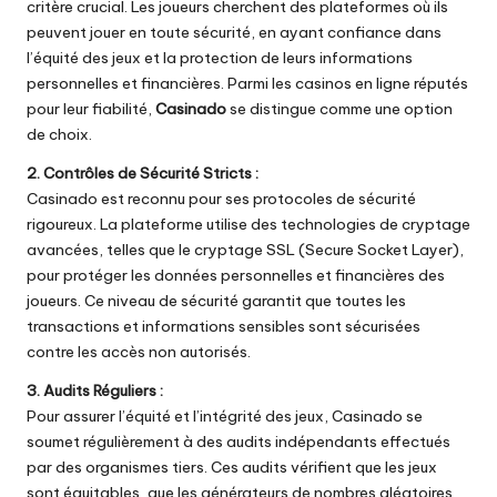
critère crucial. Les joueurs cherchent des plateformes où ils
peuvent jouer en toute sécurité, en ayant confiance dans
l’équité des jeux et la protection de leurs informations
personnelles et financières. Parmi les casinos en ligne réputés
pour leur fiabilité,
Casinado
se distingue comme une option
de choix.
2. Contrôles de Sécurité Stricts :
Casinado est reconnu pour ses protocoles de sécurité
rigoureux. La plateforme utilise des technologies de cryptage
avancées, telles que le cryptage SSL (Secure Socket Layer),
pour protéger les données personnelles et financières des
joueurs. Ce niveau de sécurité garantit que toutes les
transactions et informations sensibles sont sécurisées
contre les accès non autorisés.
3. Audits Réguliers :
Pour assurer l’équité et l’intégrité des jeux, Casinado se
soumet régulièrement à des audits indépendants effectués
par des organismes tiers. Ces audits vérifient que les jeux
sont équitables, que les générateurs de nombres aléatoires