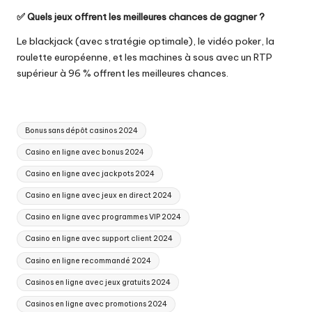
✅
Quels jeux offrent les meilleures chances de gagner ?
Le blackjack (avec stratégie optimale), le vidéo poker, la
roulette européenne, et les machines à sous avec un RTP
supérieur à 96 % offrent les meilleures chances.
Tags:
Bonus sans dépôt casinos 2024
Casino en ligne avec bonus 2024
Casino en ligne avec jackpots 2024
Casino en ligne avec jeux en direct 2024
Casino en ligne avec programmes VIP 2024
Casino en ligne avec support client 2024
Casino en ligne recommandé 2024
Casinos en ligne avec jeux gratuits 2024
Casinos en ligne avec promotions 2024