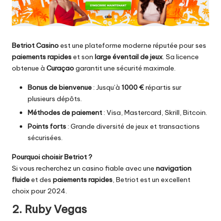
Betriot Casino
est une plateforme moderne réputée pour ses
paiements rapides
et son
large éventail de jeux
. Sa licence
obtenue à
Curaçao
garantit une sécurité maximale.
Bonus de bienvenue
: Jusqu’à
1000 €
répartis sur
plusieurs dépôts.
Méthodes de paiement
: Visa, Mastercard, Skrill, Bitcoin.
Points forts
: Grande diversité de jeux et transactions
sécurisées.
Pourquoi choisir Betriot ?
Si vous recherchez un casino fiable avec une
navigation
fluide
et des
paiements rapides
, Betriot est un excellent
choix pour 2024.
2.
Ruby Vegas