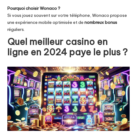
Pourquoi choisir Wonaco ?
Si vous jouez souvent sur votre téléphone, Wonaco propose
une expérience mobile optimisée et de
nombreux bonus
réguliers.
Quel meilleur casino en
ligne en 2024 paye le plus ?