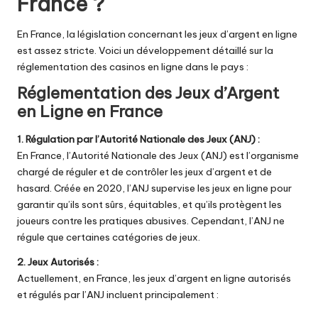
France ?
En France, la législation concernant les jeux d’argent en ligne
est assez stricte. Voici un développement détaillé sur la
réglementation des casinos en ligne dans le pays :
Réglementation des Jeux d’Argent
en Ligne en France
1. Régulation par l’Autorité Nationale des Jeux (ANJ) :
En France, l’Autorité Nationale des Jeux (ANJ) est l’organisme
chargé de réguler et de contrôler les jeux d’argent et de
hasard. Créée en 2020, l’ANJ supervise les jeux en ligne pour
garantir qu’ils sont sûrs, équitables, et qu’ils protègent les
joueurs contre les pratiques abusives. Cependant, l’ANJ ne
régule que certaines catégories de jeux.
2. Jeux Autorisés :
Actuellement, en France, les jeux d’argent en ligne autorisés
et régulés par l’ANJ incluent principalement :