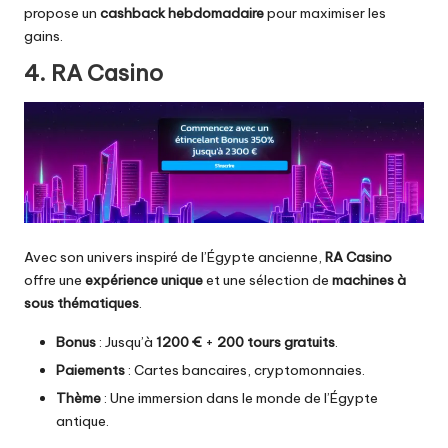
propose un
cashback hebdomadaire
pour maximiser les
gains.
4.
RA Casino
Avec son univers inspiré de l’Égypte ancienne,
RA Casino
offre une
expérience unique
et une sélection de
machines à
sous thématiques
.
Bonus
: Jusqu’à
1200 €
+
200 tours gratuits
.
Paiements
: Cartes bancaires, cryptomonnaies.
Thème
: Une immersion dans le monde de l’Égypte
antique.