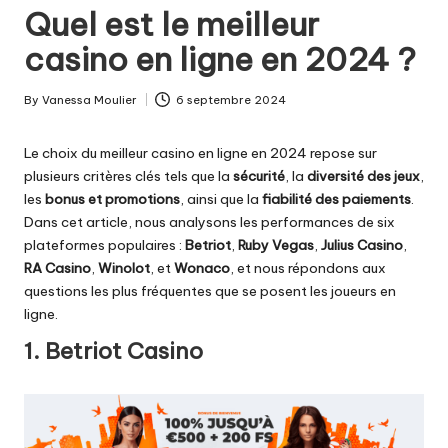
in
Quel est le meilleur
casino en ligne en 2024 ?
By
Vanessa Moulier
6 septembre 2024
Posted
by
Le choix du meilleur casino en ligne en 2024 repose sur
plusieurs critères clés tels que la
sécurité
, la
diversité des jeux
,
les
bonus et promotions
, ainsi que la
fiabilité des paiements
.
Dans cet article, nous analysons les performances de six
plateformes populaires :
Betriot
,
Ruby Vega
s
,
Julius
Casino
,
RA Casino
,
Winol
ot
, et
W
onaco
, et nous répondons aux
questions les plus fréquentes que se posent les joueurs en
ligne.
1.
Betriot Casino