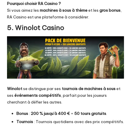
Pourquoi choisir RA Casino ?
Si vous aimez les
machines à sous à thème
et les
gros bonus
,
RA Casino est une plateforme à considérer.
5.
Winolot Casino
Winolot
se distingue par ses
tournois de machines à sous
et
ses
événements compétitifs
, parfait pour les joueurs
cherchant à défier les autres.
Bonus
:
200 % jusqu’à 400 €
+
50 tours gratuits
.
Tournois
: Tournois quotidiens avec des prix compétitifs.