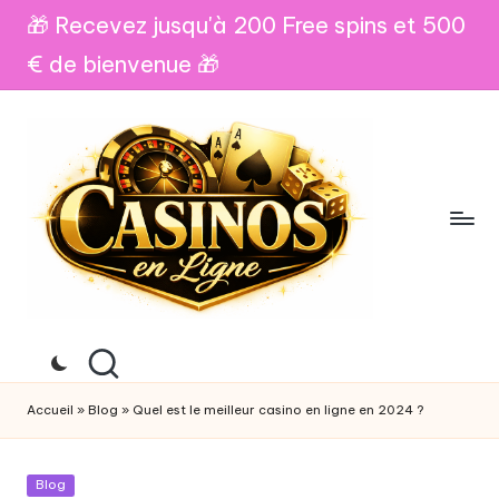
🎁 Recevez jusqu'à 200 Free spins et 500
€ de bienvenue 🎁
Accueil
»
Blog
»
Quel est le meilleur casino en ligne en 2024 ?
Posted
Blog