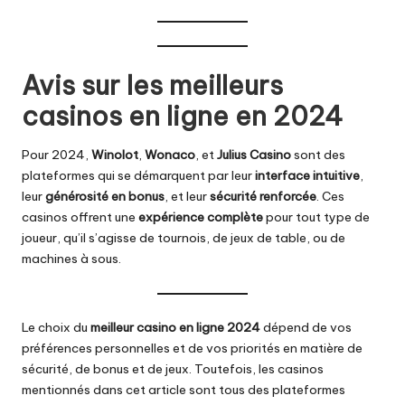
Avis sur les meilleurs
casinos en ligne en 2024
Pour 2024,
Winolot
,
Wonaco
, et
Julius Casino
sont des
plateformes qui se démarquent par leur
interface intuitive
,
leur
générosité en bonus
, et leur
sécurité renforcée
. Ces
casinos offrent une
expérience complète
pour tout type de
joueur, qu’il s’agisse de tournois, de jeux de table, ou de
machines à sous.
Le choix du
meilleur casino en ligne 2024
dépend de vos
préférences personnelles et de vos priorités en matière de
sécurité, de bonus et de jeux. Toutefois, les casinos
mentionnés dans cet article sont tous des plateformes