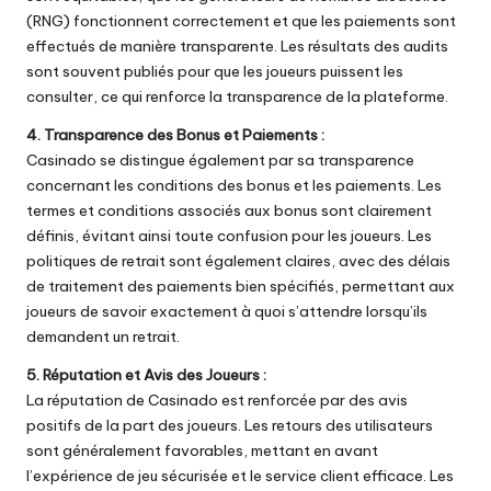
(RNG) fonctionnent correctement et que les paiements sont
effectués de manière transparente. Les résultats des audits
sont souvent publiés pour que les joueurs puissent les
consulter, ce qui renforce la transparence de la plateforme.
4. Transparence des Bonus et Paiements :
Casinado se distingue également par sa transparence
concernant les conditions des bonus et les paiements. Les
termes et conditions associés aux bonus sont clairement
définis, évitant ainsi toute confusion pour les joueurs. Les
politiques de retrait sont également claires, avec des délais
de traitement des paiements bien spécifiés, permettant aux
joueurs de savoir exactement à quoi s’attendre lorsqu’ils
demandent un retrait.
5. Réputation et Avis des Joueurs :
La réputation de Casinado est renforcée par des avis
positifs de la part des joueurs. Les retours des utilisateurs
sont généralement favorables, mettant en avant
l’expérience de jeu sécurisée et le service client efficace. Les