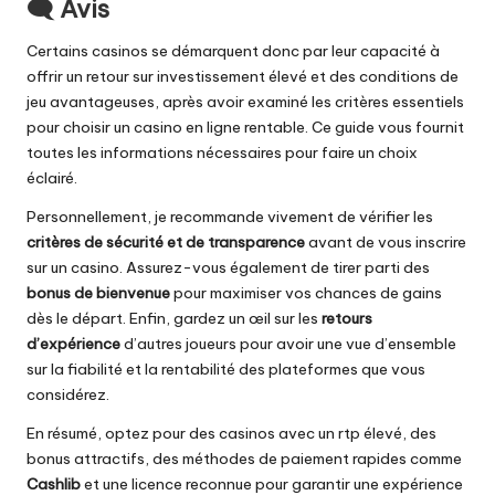
🗨️ Avis
Certains casinos se démarquent donc par leur capacité à
offrir un retour sur investissement élevé et des conditions de
jeu avantageuses, après avoir examiné les critères essentiels
pour choisir un casino en ligne rentable. Ce guide vous fournit
toutes les informations nécessaires pour faire un choix
éclairé.
Personnellement, je recommande vivement de vérifier les
critères de sécurité et de transparence
avant de vous inscrire
sur un casino. Assurez-vous également de tirer parti des
bonus de bienvenue
pour maximiser vos chances de gains
dès le départ. Enfin, gardez un œil sur les
retours
d’expérience
d’autres joueurs pour avoir une vue d’ensemble
sur la fiabilité et la rentabilité des plateformes que vous
considérez.
En résumé, optez pour des casinos avec un rtp élevé, des
bonus attractifs, des
méthodes de paiement rapides
comme
Cashlib
et une licence reconnue pour garantir une expérience