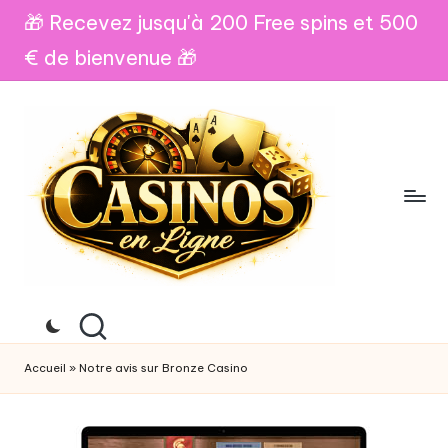
🎁 Recevez jusqu'à 200 Free spins et 500
€ de bienvenue 🎁
Accueil
»
Notre avis sur Bronze Casino