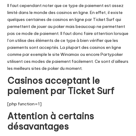
Il faut cependant noter que ce type de paiement est assez
limité dans le monde des
casinos en ligne
. En effet, il existe
quelques centaines de casinos en ligne par Ticket Surf qui
permettent de jouer au poker mais beaucoup ne permettent
pas ce mode de paiement. Il faut donc faire attention lorsque
l’on utilise des éléments de ce type à bien vérifier que les
paiements sont acceptés. La plupart des casinos en ligne
comme par exemple le site Winamax ou encore Partypoker
utilisent ces modes de paiement facilement. Ce sont d’ailleurs
les meilleurs sites de poker du moment.
Casinos acceptant le
paiement par Ticket Surf
[php function=1]
Attention à certains
désavantages