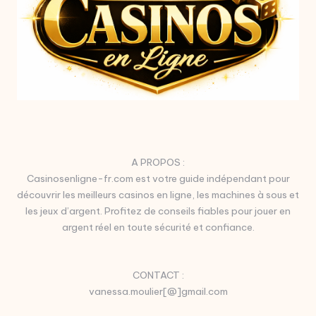
A PROPOS :
Casinosenligne-fr.com est votre guide indépendant pour
découvrir les meilleurs casinos en ligne, les machines à sous et
les jeux d’argent. Profitez de conseils fiables pour jouer en
argent réel en toute sécurité et confiance.
CONTACT :
vanessa.moulier[@]gmail.com