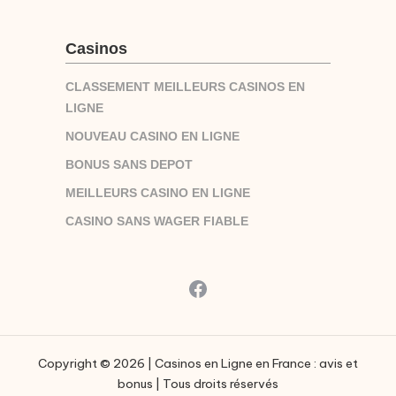
Casinos
CLASSEMENT MEILLEURS CASINOS EN
LIGNE
NOUVEAU CASINO EN LIGNE
BONUS SANS DEPOT
MEILLEURS CASINO EN LIGNE
CASINO SANS WAGER FIABLE
Facebook
Copyright © 2026 | Casinos en Ligne en France : avis et
bonus | Tous droits réservés