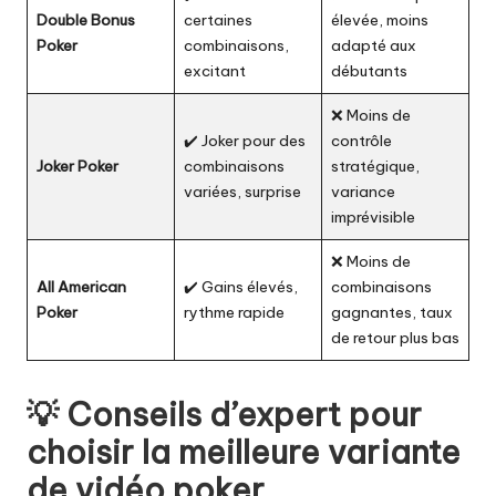
Double Bonus
certaines
élevée, moins
Poker
combinaisons,
adapté aux
excitant
débutants
❌ Moins de
✔️ Joker pour des
contrôle
Joker Poker
combinaisons
stratégique,
variées, surprise
variance
imprévisible
❌ Moins de
All American
✔️ Gains élevés,
combinaisons
Poker
rythme rapide
gagnantes, taux
de retour plus bas
💡 Conseils d’expert pour
choisir la meilleure variante
de vidéo poker