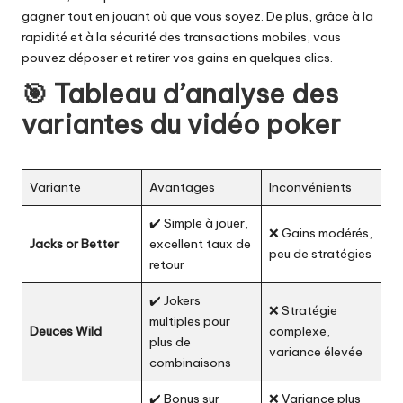
gagner tout en jouant où que vous soyez. De plus, grâce à la
rapidité et à la sécurité des transactions mobiles, vous
pouvez déposer et retirer vos gains en quelques clics.
🎯 Tableau d’analyse des
variantes du vidéo poker
Variante
Avantages
Inconvénients
✔️ Simple à jouer,
❌ Gains modérés,
Jacks or Better
excellent taux de
peu de stratégies
retour
✔️ Jokers
❌ Stratégie
multiples pour
Deuces Wild
complexe,
plus de
variance élevée
combinaisons
✔️ Bonus sur
❌ Variance plus