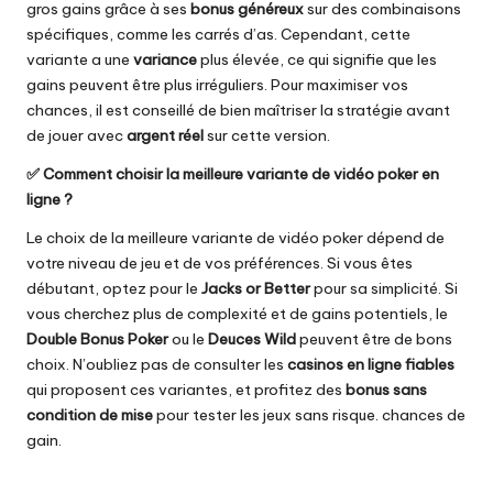
gros gains grâce à ses
bonus généreux
sur des combinaisons
spécifiques, comme les carrés d’as. Cependant, cette
variante a une
variance
plus élevée, ce qui signifie que les
gains peuvent être plus irréguliers. Pour maximiser vos
chances, il est conseillé de bien maîtriser la stratégie avant
de jouer avec
argent réel
sur cette version.
✅ Comment choisir la meilleure variante de vidéo poker en
ligne ?
Le choix de la meilleure variante de vidéo poker dépend de
votre niveau de jeu et de vos préférences. Si vous êtes
débutant, optez pour le
Jacks or Better
pour sa simplicité. Si
vous cherchez plus de complexité et de gains potentiels, le
Double Bonus Poker
ou le
Deuces Wild
peuvent être de bons
choix. N’oubliez pas de consulter les
casinos en ligne fiables
qui proposent ces variantes, et profitez des
bonus sans
condition de mise
pour tester les jeux sans risque. chances de
gain.