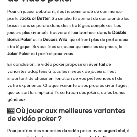
Pour un joueur débutant, il est recommandé de commencer
par le
Jacks or Better
. Sa simplicité permet de comprendre les
bases sans se perdre dans des stratégies complexes. Les
joueurs plus avancés trouveront leur bonheur dans le
Double
Bonus Poker
ou le
Deuces Wild
, qui offrent plus de profondeur
stratégique. Si vous êtes un joueur qui aime les surprises, le
Joker Poker
est parfait pour vous.
En conclusion, le vidéo poker propose un éventail de
variantes adaptées à tous les niveaux de joueurs. Il est
important de choisir en fonction de vos préférences et de
votre expérience. Chaque variante a ses propres avantages,
que ce soit la simplicité, l’excitation des jokers, ou les bonus
généreux.
🎰 Où jouer aux meilleures variantes
de vidéo poker ?
Pour profiter des variantes du vidéo poker avec
argent réel
, il