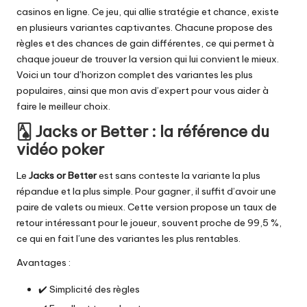
casinos en ligne. Ce jeu, qui allie stratégie et chance, existe
en plusieurs variantes captivantes. Chacune propose des
règles et des chances de gain différentes, ce qui permet à
chaque joueur de trouver la version qui lui convient le mieux.
Voici un tour d’horizon complet des variantes les plus
populaires, ainsi que mon avis d’expert pour vous aider à
faire le meilleur choix.
🂡 Jacks or Better : la référence du
vidéo poker
Le
Jacks or Better
est sans conteste la variante la plus
répandue et la plus simple. Pour gagner, il suffit d’avoir une
paire de valets ou mieux. Cette version propose un taux de
retour intéressant pour le joueur, souvent proche de 99,5 %,
ce qui en fait l’une des variantes les plus rentables.
Avantages :
✔️ Simplicité des règles