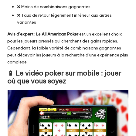
❌ Moins de combinaisons gagnantes
❌ Taux de retour légèrement inférieur aux autres
variantes
Avis d’expert
: Le
All American Poker
est un excellent choix
pour les joueurs pressés qui cherchent des gains rapides.
Cependant, la faible variété de combinaisons gagnantes
peut décevoir les joueurs à la recherche d’une expérience plus
complexe.
📱 Le vidéo poker sur mobile : jouer
où que vous soyez