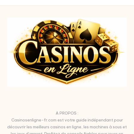
A PROPOS :
Casinosenligne-fr.com est votre guide indépendant pour
découvrir les meilleurs casinos en ligne, les machines à sous et
les jeux d’argent. Profitez de conseils fiables pour jouer en