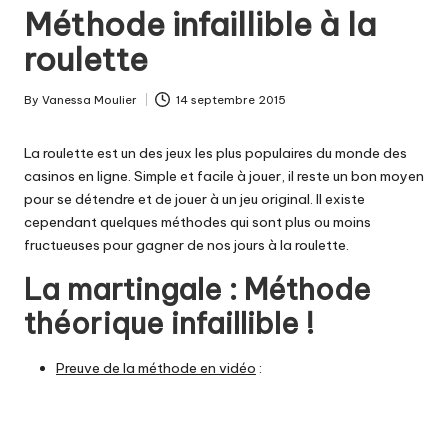
in
Méthode infaillible à la
roulette
By
Vanessa Moulier
14 septembre 2015
Posted
by
La roulette est un des jeux les plus populaires du monde des
casinos en ligne. Simple et facile à jouer, il reste un bon moyen
pour se détendre et de jouer à un jeu original. Il existe
cependant quelques méthodes qui sont plus ou moins
fructueuses pour gagner de nos jours à la roulette.
La martingale : Méthode
théorique infaillible !
Preuve de la méthode en vidéo
: