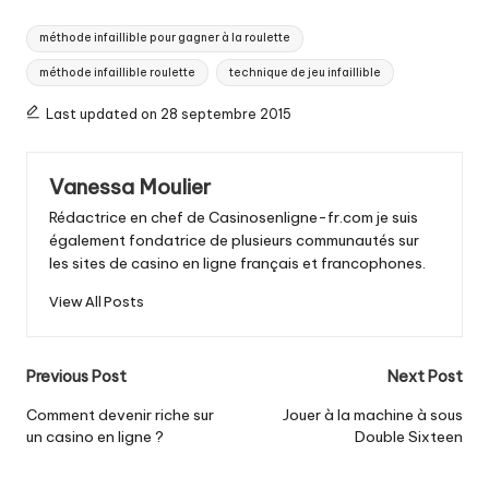
Tags:
méthode infaillible pour gagner à la roulette
méthode infaillible roulette
technique de jeu infaillible
Last updated on 28 septembre 2015
Vanessa Moulier
Rédactrice en chef de Casinosenligne-fr.com je suis
également fondatrice de plusieurs communautés sur
les sites de casino en ligne français et francophones.
View All Posts
Post
Previous Post
Next Post
navigation
Comment devenir riche sur
Jouer à la machine à sous
un casino en ligne ?
Double Sixteen