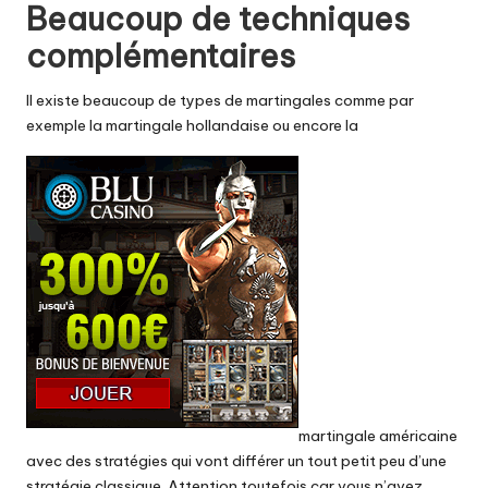
Beaucoup de techniques
complémentaires
Il existe beaucoup de types de martingales comme par
exemple la martingale hollandaise ou encore la
martingale américaine
avec des stratégies qui vont différer un tout petit peu d’une
stratégie classique. Attention toutefois car vous n’avez