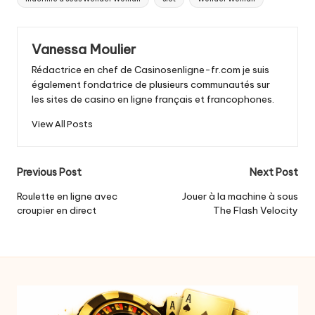
Vanessa Moulier
Rédactrice en chef de Casinosenligne-fr.com je suis
également fondatrice de plusieurs communautés sur
les sites de casino en ligne français et francophones.
View All Posts
Post
Previous Post
Next Post
navigation
Roulette en ligne avec
Jouer à la machine à sous
croupier en direct
The Flash Velocity