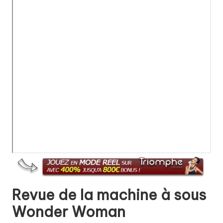
Revue de la machine à sous
Wonder Woman