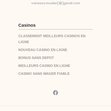
vanessa.moulier[@]gmail.com
Casinos
CLASSEMENT MEILLEURS CASINOS EN
LIGNE
NOUVEAU CASINO EN LIGNE
BONUS SANS DEPOT
MEILLEURS CASINO EN LIGNE
CASINO SANS WAGER FIABLE
Facebook