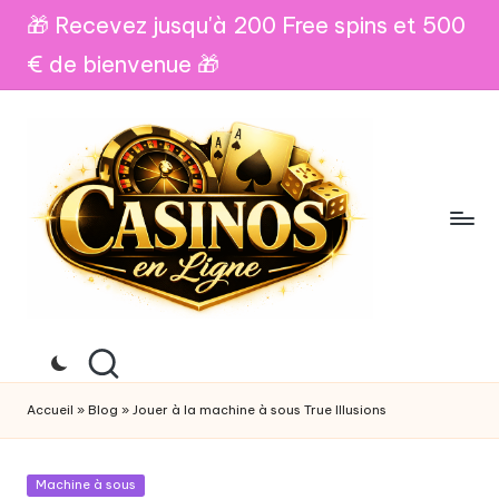
🎁 Recevez jusqu'à 200 Free spins et 500
€ de bienvenue 🎁
Accueil
»
Blog
»
Jouer à la machine à sous True Illusions
Posted
Machine à sous