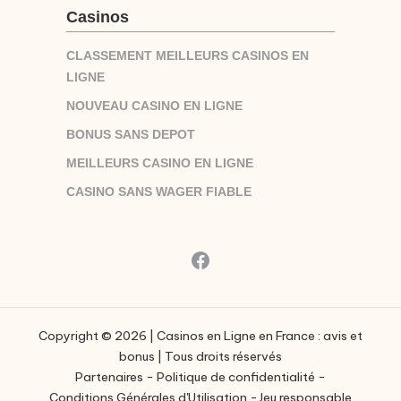
Casinos
CLASSEMENT MEILLEURS CASINOS EN
LIGNE
NOUVEAU CASINO EN LIGNE
BONUS SANS DEPOT
MEILLEURS CASINO EN LIGNE
CASINO SANS WAGER FIABLE
Facebook
Copyright © 2026 | Casinos en Ligne en France : avis et
bonus | Tous droits réservés
Partenaires
-
Politique de confidentialité
-
Conditions Générales d'Utilisation
-
Jeu responsable