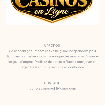
A PROPOS :
Casinosenligne-fr.com est votre guide indépendant pour
découvrir les meilleurs casinos en ligne, les machines à sous et
les jeux d’argent. Profitez de conseils fiables pour jouer en
argent réel en toute sécurité et confiance.
CONTACT :
vanessa.moulier[@]gmail.com