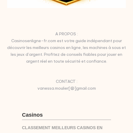
A PROPOS :
Casinosenligne-fr.com est votre guide indépendant pour
découvrir les meilleurs casinos en ligne, les machines à sous et
les jeux d’argent. Profitez de conseils fiables pour jouer en
argent réel en toute sécurité et confiance.
CONTACT :
vanessa.moulier[@]gmail.com
Casinos
CLASSEMENT MEILLEURS CASINOS EN