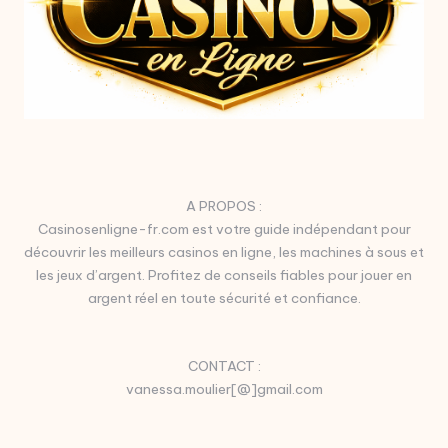
A PROPOS :
Casinosenligne-fr.com est votre guide indépendant pour
découvrir les meilleurs casinos en ligne, les machines à sous et
les jeux d’argent. Profitez de conseils fiables pour jouer en
argent réel en toute sécurité et confiance.
CONTACT :
vanessa.moulier[@]gmail.com