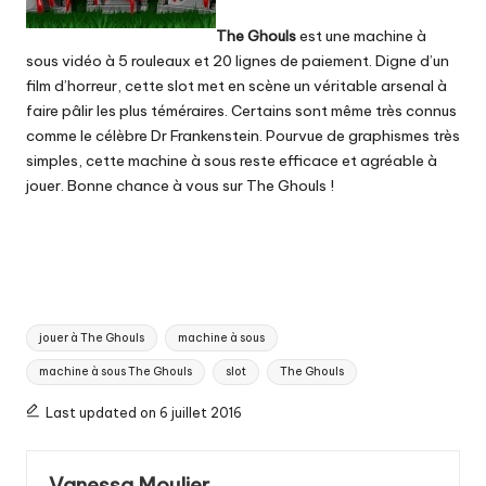
The Ghouls
est une machine à
sous vidéo à 5 rouleaux et 20 lignes de paiement. Digne d’un
film d’horreur, cette slot met en scène un véritable arsenal à
faire pâlir les plus téméraires. Certains sont même très connus
comme le célèbre Dr Frankenstein. Pourvue de graphismes très
simples, cette machine à sous reste efficace et agréable à
jouer. Bonne chance à vous sur The Ghouls !
Tags:
jouer à The Ghouls
machine à sous
machine à sous The Ghouls
slot
The Ghouls
Last updated on 6 juillet 2016
Vanessa Moulier