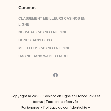
Casinos
CLASSEMENT MEILLEURS CASINOS EN
LIGNE
NOUVEAU CASINO EN LIGNE
BONUS SANS DEPOT
MEILLEURS CASINO EN LIGNE
CASINO SANS WAGER FIABLE
Facebook
Copyright © 2026 | Casinos en Ligne en France : avis et
bonus | Tous droits réservés
Partenaires
-
Politique de confidentialité
-