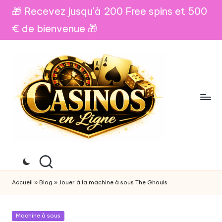
🎁 Recevez jusqu'à 200 Free spins et 500
€ de bienvenue 🎁
Accueil
»
Blog
»
Jouer à la machine à sous The Ghouls
Posted
Machine à sous