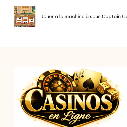
navigation
Jouer à la machine à sous Captain C