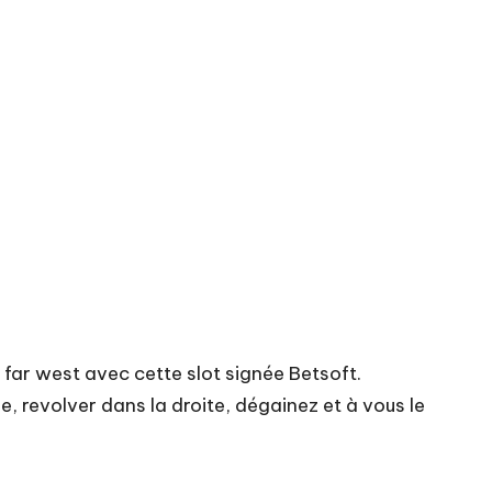
e far west avec cette slot signée Betsoft.
e, revolver dans la droite, dégainez et à vous le