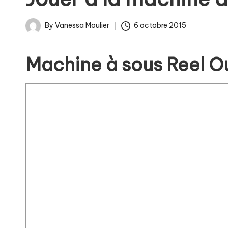
By
Vanessa Moulier
6 octobre 2015
Posted
by
Machine à sous Reel O