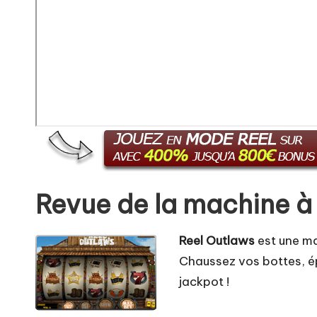
Revue de la machine à
Reel Outlaws
est une ma
Chaussez vos bottes, épi
jackpot !