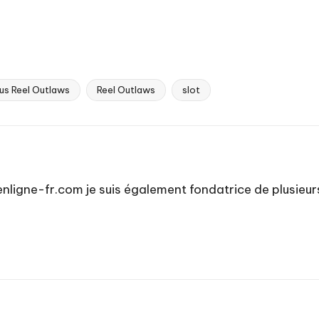
us Reel Outlaws
Reel Outlaws
slot
nligne-fr.com je suis également fondatrice de plusieur