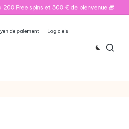
à 200 Free spins et 500 € de bienvenue 🎁
yen de paiement
Logiciels