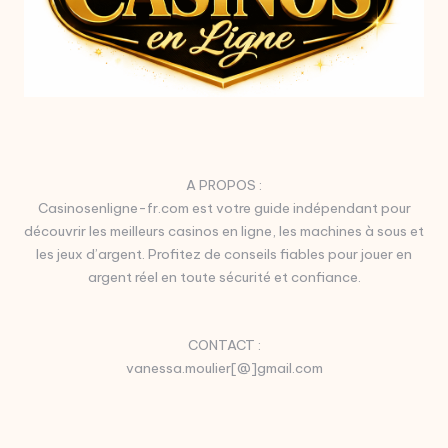
A PROPOS :
Casinosenligne-fr.com est votre guide indépendant pour
découvrir les meilleurs casinos en ligne, les machines à sous et
les jeux d’argent. Profitez de conseils fiables pour jouer en
argent réel en toute sécurité et confiance.
CONTACT :
vanessa.moulier[@]gmail.com