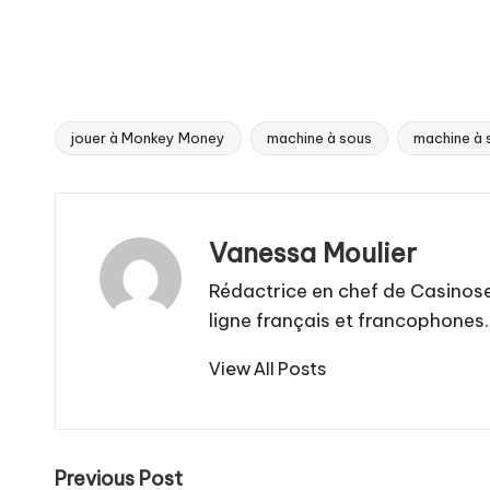
jouer à Monkey Money
machine à sous
machine à
Tags:
Vanessa Moulier
Rédactrice en chef de Casinose
ligne français et francophones.
View All Posts
Post
Previous Post