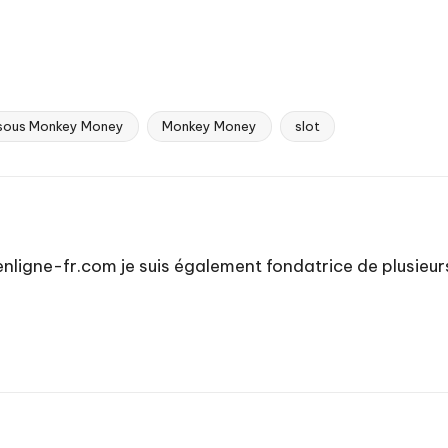
 sous Monkey Money
Monkey Money
slot
nligne-fr.com je suis également fondatrice de plusieur