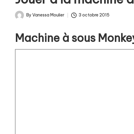
By
Vanessa Moulier
3 octobre 2015
Posted
by
Machine à sous Monke