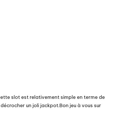
ette slot est relativement simple en terme de
décrocher un joli jackpot.Bon jeu à vous sur