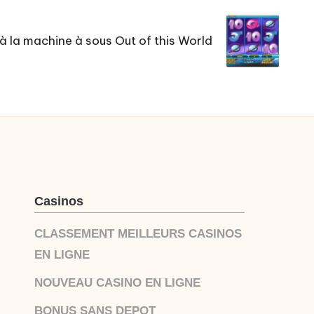
à la machine à sous Out of this World
Casinos
CLASSEMENT MEILLEURS CASINOS
EN LIGNE
NOUVEAU CASINO EN LIGNE
BONUS SANS DEPOT