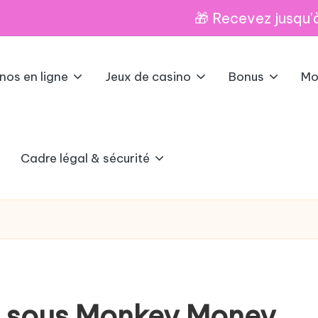
🎁 Recevez jusqu'
nos en ligne
Jeux de casino
Bonus
Mo
g
Cadre légal & sécurité
à sous Monkey Money