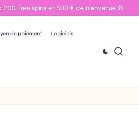
à 200 Free spins et 500 € de bienvenue 🎁
yen de paiement
Logiciels