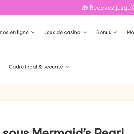
🎁 Recevez jusqu'
nos en ligne
Jeux de casino
Bonus
Mo
g
Cadre légal & sécurité
 sous Mermaid’s Pearl