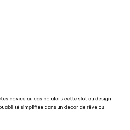
êtes novice au casino alors cette slot au design
ouabilité simplifiée dans un décor de rêve ou