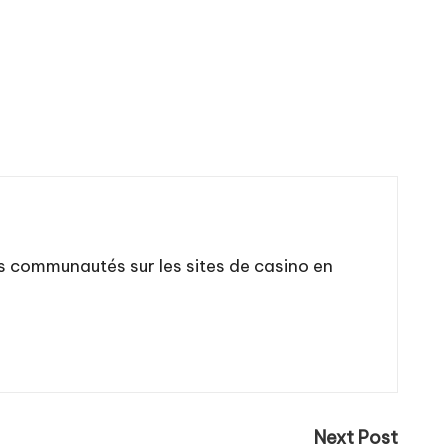
s communautés sur les sites de casino en
Next Post