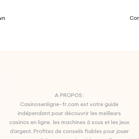
own
Com
A PROPOS :
Casinosenligne-fr.com est votre guide
indépendant pour découvrir les meilleurs
casinos en ligne, les machines à sous et les jeux
d’argent. Profitez de conseils fiables pour jouer