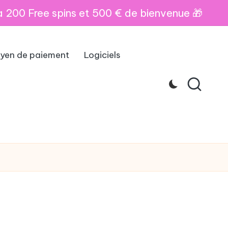
à 200 Free spins et 500 € de bienvenue 🎁
yen de paiement
Logiciels