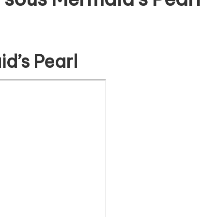
d’s Pearl