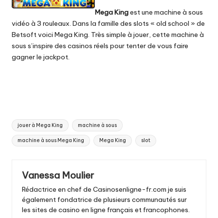
Mega King
est une machine à sous
vidéo à 3 rouleaux. Dans la famille des slots « old school » de
Betsoft voici Mega King. Très simple à jouer, cette machine à
sous s’inspire des casinos réels pour tenter de vous faire
gagner le jackpot.
Tags:
jouer à Mega King
machine à sous
machine à sous Mega King
Mega King
slot
Vanessa Moulier
Rédactrice en chef de Casinosenligne-fr.com je suis
également fondatrice de plusieurs communautés sur
les sites de casino en ligne français et francophones.