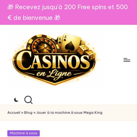
🎁 Recevez jusqu'à 200 Free spins et 500
€ de bienvenue 🎁
Accueil
»
Blog
»
Jouer à la machine à sous Mega King
Posted
Machine à sous