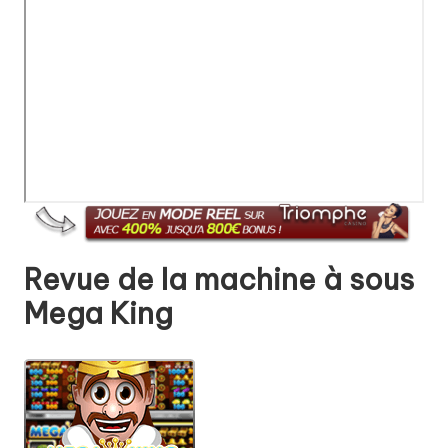
Revue de la machine à sous
Mega King