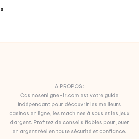
ks
A PROPOS :
Casinosenligne-fr.com est votre guide
indépendant pour découvrir les meilleurs
casinos en ligne, les machines à sous et les jeux
d’argent. Profitez de conseils fiables pour jouer
en argent réel en toute sécurité et confiance.