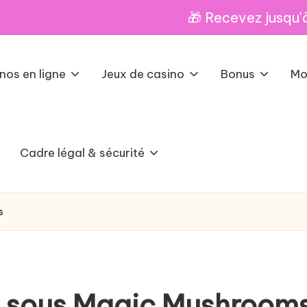
🎁 Recevez jusqu'
nos en ligne
Jeux de casino
Bonus
Mo
g
Cadre légal & sécurité
s
à sous Magic Mushroom