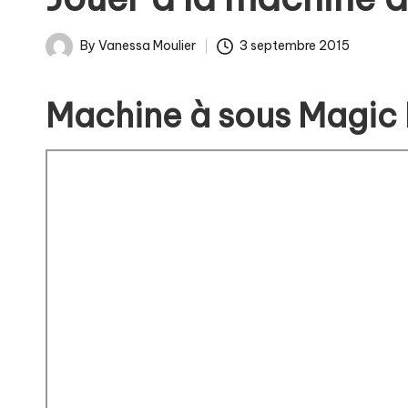
By
Vanessa Moulier
3 septembre 2015
Posted
by
Machine à sous Magic