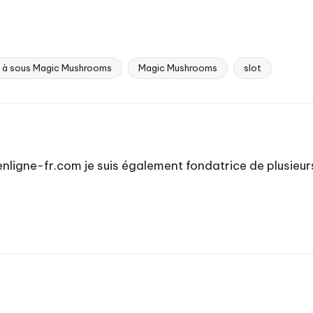
 à sous Magic Mushrooms
Magic Mushrooms
slot
nligne-fr.com je suis également fondatrice de plusieur