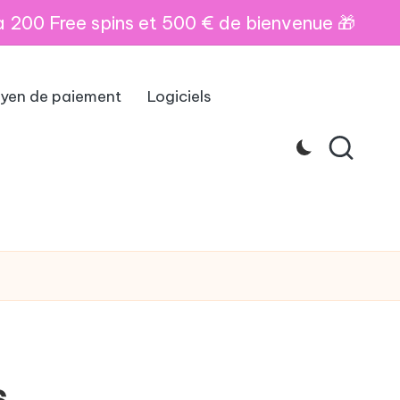
à 200 Free spins et 500 € de bienvenue 🎁
yen de paiement
Logiciels
s