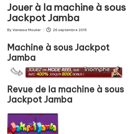
in
Jouer à la machine à sous
Jackpot Jamba
By
Vanessa Moulier
26 septembre 2015
Posted
by
Machine à sous Jackpot
Jamba
Revue de la machine à sous
Jackpot Jamba