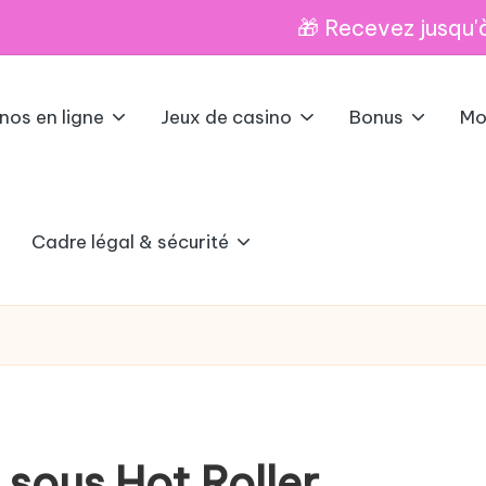
🎁 Recevez jusqu'
nos en ligne
Jeux de casino
Bonus
Mo
g
Cadre légal & sécurité
 sous Hot Roller