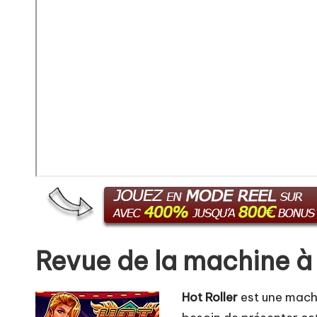
Revue de la machine à 
Hot Roller
est une machi