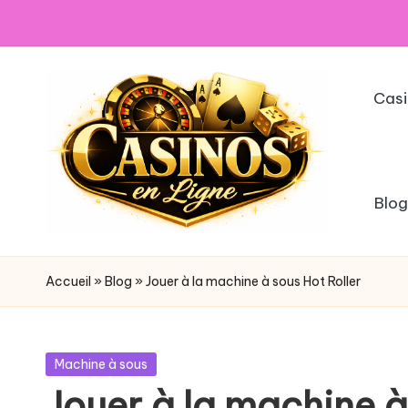
Casi
Blo
Accueil
»
Blog
»
Jouer à la machine à sous Hot Roller
Posted
Machine à sous
in
Jouer à la machine à