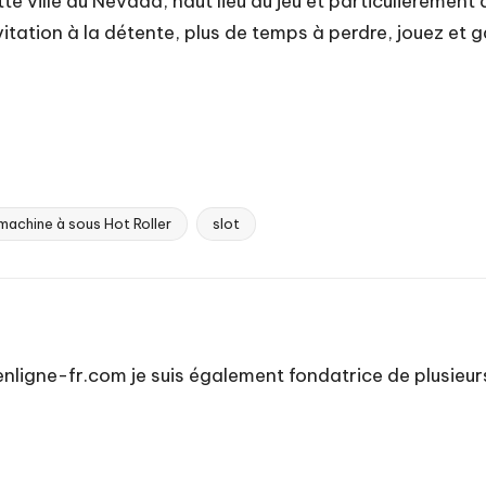
te ville du Nevada, haut lieu du jeu et particulièrement
itation à la détente, plus de temps à perdre, jouez et g
machine à sous Hot Roller
slot
nligne-fr.com je suis également fondatrice de plusieur