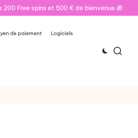
à 200 Free spins et 500 € de bienvenue 🎁
yen de paiement
Logiciels