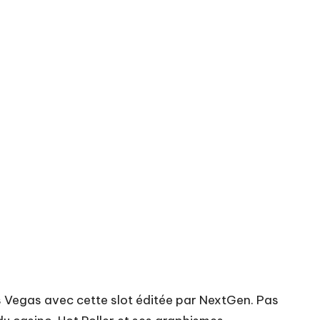
as Vegas avec cette slot éditée par NextGen. Pas