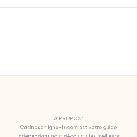
A PROPOS :
Casinosenligne-fr.com est votre guide
indépendant pour découvrir les meilleurs