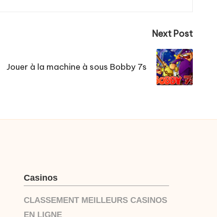
Next Post
Jouer à la machine à sous Bobby 7s
Casinos
CLASSEMENT MEILLEURS CASINOS
EN LIGNE