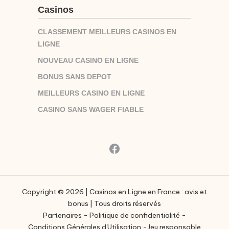
Casinos
CLASSEMENT MEILLEURS CASINOS EN
LIGNE
NOUVEAU CASINO EN LIGNE
BONUS SANS DEPOT
MEILLEURS CASINO EN LIGNE
CASINO SANS WAGER FIABLE
Facebook
Copyright © 2026 | Casinos en Ligne en France : avis et
bonus | Tous droits réservés
Partenaires
-
Politique de confidentialité
-
Conditions Générales d'Utilisation
-
Jeu responsable