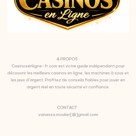
A PROPOS :
Casinosenligne-fr.com est votre guide indépendant pour
découvrir les meilleurs casinos en ligne, les machines à sous et
les jeux d’argent. Profitez de conseils fiables pour jouer en
argent réel en toute sécurité et confiance.
CONTACT :
vanessa.moulier[@]gmail.com