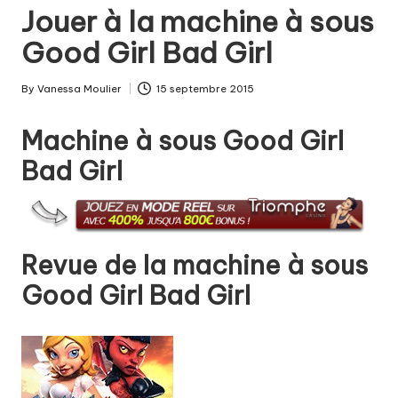
in
Jouer à la machine à sous
Good Girl Bad Girl
By
Vanessa Moulier
15 septembre 2015
Posted
by
Machine à sous Good Girl
Bad Girl
Revue de la machine à sous
Good Girl Bad Girl