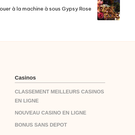
ouer à la machine à sous Gypsy Rose
Casinos
CLASSEMENT MEILLEURS CASINOS
EN LIGNE
NOUVEAU CASINO EN LIGNE
BONUS SANS DEPOT