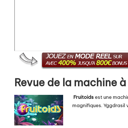
Revue de la machine à 
Fruitoids
est une machin
magnifiques. Yggdrasil v