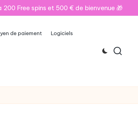
à 200 Free spins et 500 € de bienvenue 🎁
yen de paiement
Logiciels