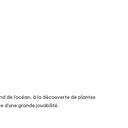
nd de l’océan, à la découverte de plantes
e d’une grande jouabilité.