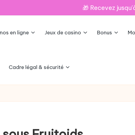
🎁 Recevez jusqu'
nos en ligne
Jeux de casino
Bonus
Mo
g
Cadre légal & sécurité
 sous Fruitoids