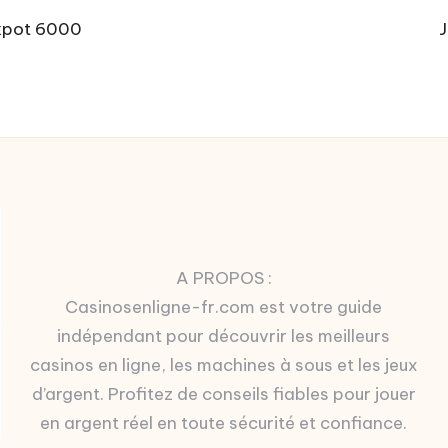
ckpot 6000
J
A PROPOS :
Casinosenligne-fr.com est votre guide
indépendant pour découvrir les meilleurs
casinos en ligne, les machines à sous et les jeux
d’argent. Profitez de conseils fiables pour jouer
en argent réel en toute sécurité et confiance.