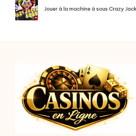
navigation
Jouer à la machine à sous Crazy Ja