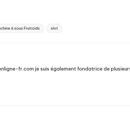
chine à sous Fruitoids
slot
nligne-fr.com je suis également fondatrice de plusieur