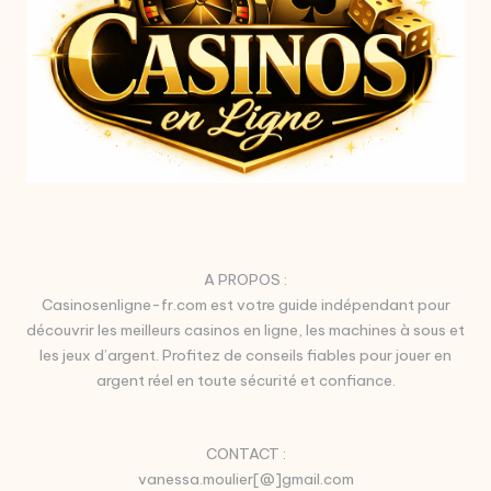
A PROPOS :
Casinosenligne-fr.com est votre guide indépendant pour
découvrir les meilleurs casinos en ligne, les machines à sous et
les jeux d’argent. Profitez de conseils fiables pour jouer en
argent réel en toute sécurité et confiance.
CONTACT :
vanessa.moulier[@]gmail.com