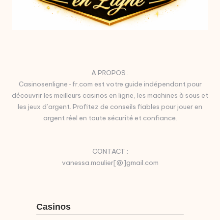
A PROPOS :
Casinosenligne-fr.com est votre guide indépendant pour
découvrir les meilleurs casinos en ligne, les machines à sous et
les jeux d’argent. Profitez de conseils fiables pour jouer en
argent réel en toute sécurité et confiance.
CONTACT :
vanessa.moulier[@]gmail.com
Casinos