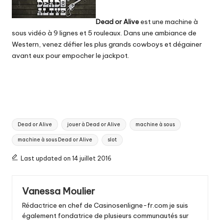
Dead or Alive
est une machine à
sous vidéo à 9 lignes et 5 rouleaux. Dans une ambiance de
Western, venez défier les plus grands cowboys et dégainer
avant eux pour empocher le jackpot.
Tags:
Dead or Alive
jouer à Dead or Alive
machine à sous
machine à sous Dead or Alive
slot
Last updated on 14 juillet 2016
Vanessa Moulier
Rédactrice en chef de Casinosenligne-fr.com je suis
également fondatrice de plusieurs communautés sur