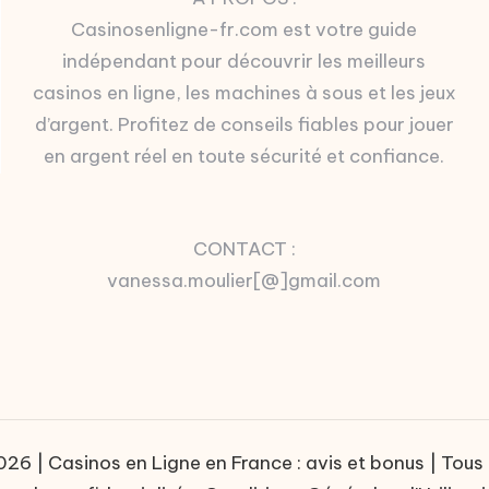
Casinosenligne-fr.com est votre guide
indépendant pour découvrir les meilleurs
casinos en ligne, les machines à sous et les jeux
d’argent. Profitez de conseils fiables pour jouer
en argent réel en toute sécurité et confiance.
CONTACT :
vanessa.moulier[@]gmail.com
26 | Casinos en Ligne en France : avis et bonus | Tous 