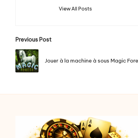
View All Posts
Post
Previous Post
navigation
Jouer à la machine à sous Magic For