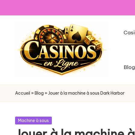
Casi
Blo
Accueil
»
Blog
»
Jouer à la machine à sous Dark Harbor
Posted
Machine à sous
in
Jouer à la machine 