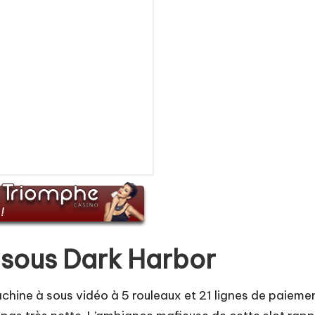
 sous Dark Harbor
chine à sous vidéo à 5 rouleaux et 21 lignes de paiemen