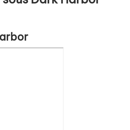
Harbor