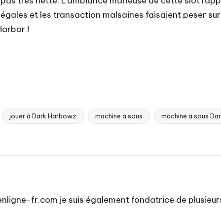
pas très nette. L’ambiance mafieuse de cette slot rap
légales et les transaction malsaines faisaient peser su
Harbor !
jouer à Dark Harbowz
machine à sous
machine à sous Da
nligne-fr.com je suis également fondatrice de plusieur