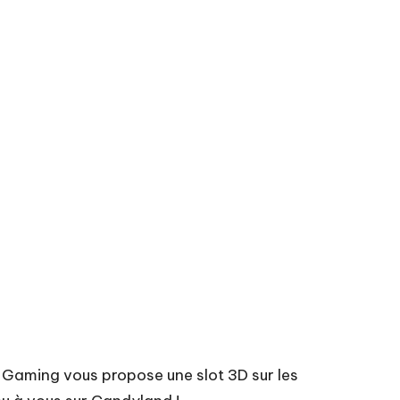
2 Gaming vous propose une slot 3D sur les