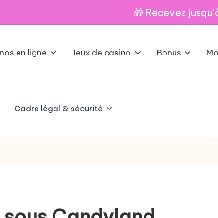
🎁 Recevez jusqu'
nos en ligne
Jeux de casino
Bonus
Mo
g
Cadre légal & sécurité
à sous Candyland