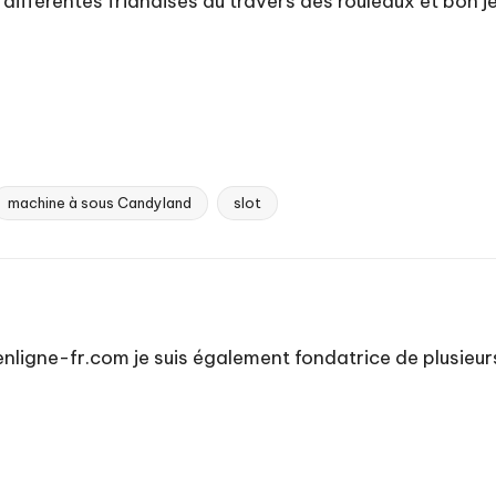
différentes friandises au travers des rouleaux et bon j
machine à sous Candyland
slot
nligne-fr.com je suis également fondatrice de plusieur