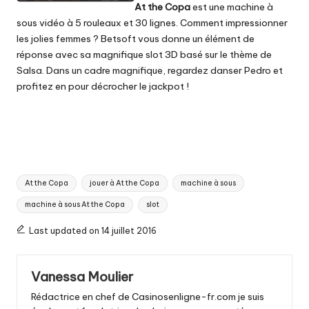
At the Copa
est une machine à
sous vidéo à 5 rouleaux et 30 lignes. Comment impressionner
les jolies femmes ? Betsoft vous donne un élément de
réponse avec sa magnifique slot 3D basé sur le thème de
Salsa. Dans un cadre magnifique, regardez danser Pedro et
profitez en pour décrocher le jackpot !
Tags:
At the Copa
jouer à At the Copa
machine à sous
machine à sous At the Copa
slot
Last updated on 14 juillet 2016
Vanessa Moulier
Rédactrice en chef de Casinosenligne-fr.com je suis