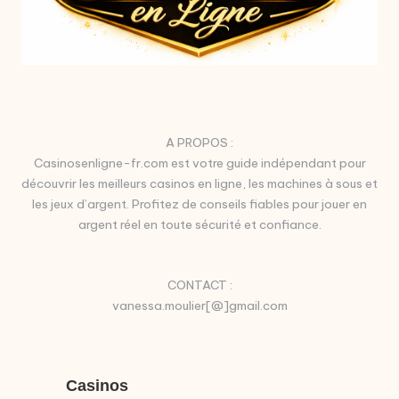
A PROPOS :
Casinosenligne-fr.com est votre guide indépendant pour
découvrir les meilleurs casinos en ligne, les machines à sous et
les jeux d’argent. Profitez de conseils fiables pour jouer en
argent réel en toute sécurité et confiance.
CONTACT :
vanessa.moulier[@]gmail.com
Casinos