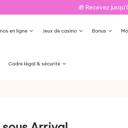
🎁 Recevez jusqu'
nos en ligne
Jeux de casino
Bonus
Mo
g
Cadre légal & sécurité
 sous Arrival