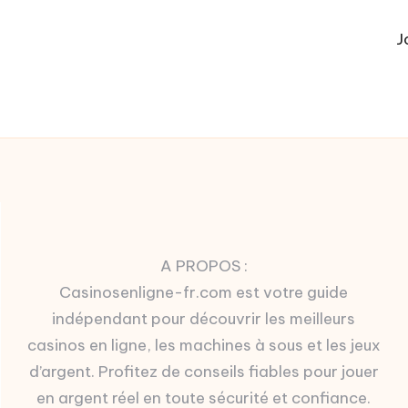
J
A PROPOS :
Casinosenligne-fr.com est votre guide
indépendant pour découvrir les meilleurs
casinos en ligne, les machines à sous et les jeux
d’argent. Profitez de conseils fiables pour jouer
en argent réel en toute sécurité et confiance.