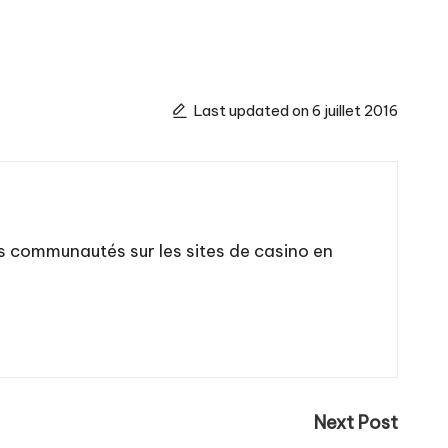
Last updated on 6 juillet 2016
s communautés sur les sites de casino en
Next Post