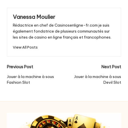
Vanessa Moulier
Rédactrice en chef de Casinosenligne-fr.com je suis
également fondatrice de plusieurs communautés sur
les sites de casino en ligne français et francophones.
View All Posts
Post
Previous Post
Next Post
navigation
Jouer à la machine à sous
Jouer à la machine à sous
Fashion Slot
Devil Slot