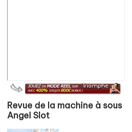
Revue de la machine à sous
Angel Slot