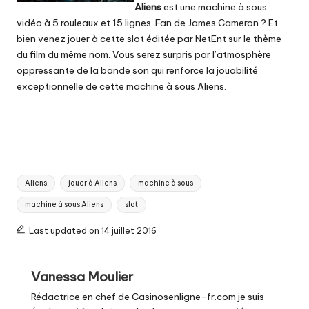
Aliens
est une machine à sous
vidéo à 5 rouleaux et 15 lignes. Fan de James Cameron ? Et
bien venez jouer à cette slot éditée par NetEnt sur le thème
du film du même nom. Vous serez surpris par l’atmosphère
oppressante de la bande son qui renforce la jouabilité
exceptionnelle de cette machine à sous Aliens.
Tags:
Aliens
jouer à Aliens
machine à sous
machine à sous Aliens
slot
Last updated on 14 juillet 2016
Vanessa Moulier
Rédactrice en chef de Casinosenligne-fr.com je suis