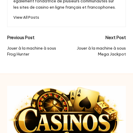
également fondatrice de plusieurs communautés sur
les sites de casino en ligne français et francophones.
View All Posts
Post
Previous Post
Next Post
navigation
Jouer à la machine à sous
Jouer à la machine à sous
Frog Hunter
Mega Jackpot