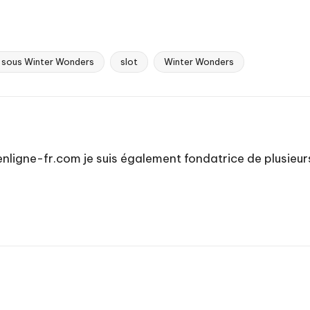
 sous Winter Wonders
slot
Winter Wonders
nligne-fr.com je suis également fondatrice de plusieur