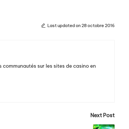
Last updated on 28 octobre 2016
s communautés sur les sites de casino en
Next Post