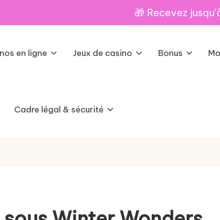
🎁 Recevez jusqu'
nos en ligne
Jeux de casino
Bonus
Mo
g
Cadre légal & sécurité
à sous Winter Wonders