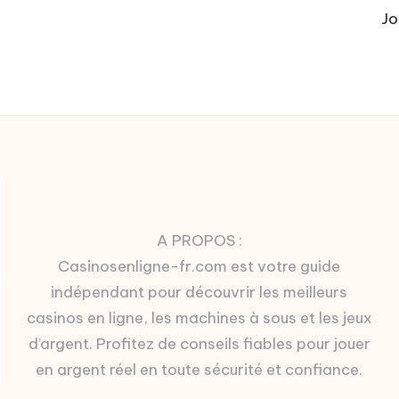
Jo
A PROPOS :
Casinosenligne-fr.com est votre guide
indépendant pour découvrir les meilleurs
casinos en ligne, les machines à sous et les jeux
d’argent. Profitez de conseils fiables pour jouer
en argent réel en toute sécurité et confiance.