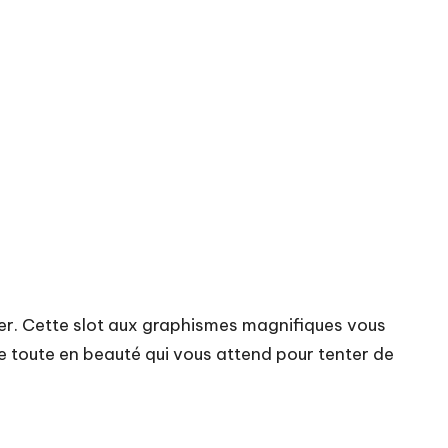
ger. Cette slot aux graphismes magnifiques vous
te toute en beauté qui vous attend pour tenter de