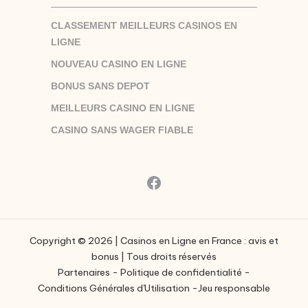
CLASSEMENT MEILLEURS CASINOS EN
LIGNE
NOUVEAU CASINO EN LIGNE
BONUS SANS DEPOT
MEILLEURS CASINO EN LIGNE
CASINO SANS WAGER FIABLE
Facebook
Copyright © 2026 | Casinos en Ligne en France : avis et
bonus | Tous droits réservés
Partenaires
-
Politique de confidentialité
-
Conditions Générales d'Utilisation
-
Jeu responsable