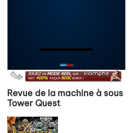
Revue de la machine à sous
Tower Quest