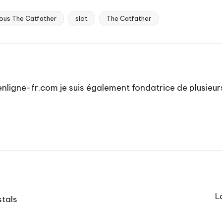
ous The Catfather
slot
The Catfather
nligne-fr.com je suis également fondatrice de plusieur
L
stals