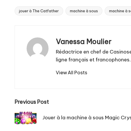
jouer à The Catfather
machine à sous
machine à s
Tags:
Vanessa Moulier
Rédactrice en chef de Casinose
ligne français et francophones.
View All Posts
Post
Previous Post
navigation
Jouer à la machine à sous Magic Cry