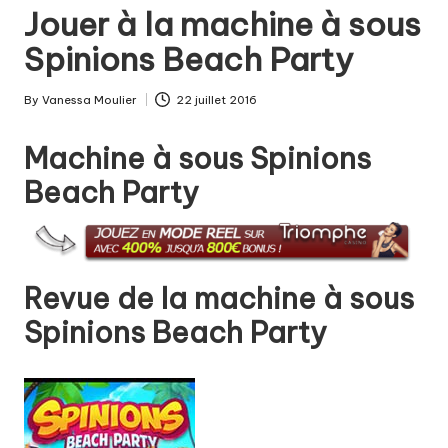
in
Jouer à la machine à sous
Spinions Beach Party
By
Vanessa Moulier
22 juillet 2016
Posted
by
Machine à sous Spinions
Beach Party
Revue de la machine à sous
Spinions Beach Party