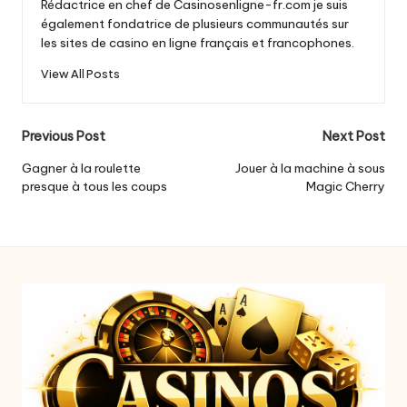
Rédactrice en chef de Casinosenligne-fr.com je suis
également fondatrice de plusieurs communautés sur
les sites de casino en ligne français et francophones.
View All Posts
Post
Previous Post
Next Post
navigation
Gagner à la roulette
Jouer à la machine à sous
presque à tous les coups
Magic Cherry