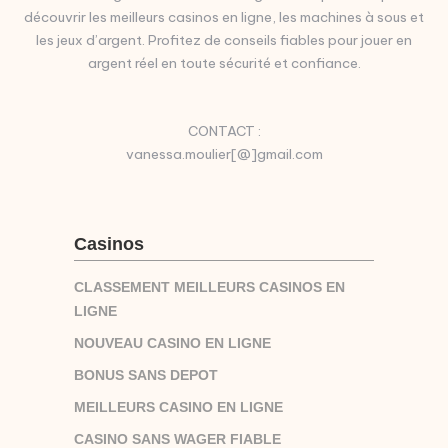
découvrir les meilleurs casinos en ligne, les machines à sous et
les jeux d’argent. Profitez de conseils fiables pour jouer en
argent réel en toute sécurité et confiance.
CONTACT :
vanessa.moulier[@]gmail.com
Casinos
CLASSEMENT MEILLEURS CASINOS EN
LIGNE
NOUVEAU CASINO EN LIGNE
BONUS SANS DEPOT
MEILLEURS CASINO EN LIGNE
CASINO SANS WAGER FIABLE