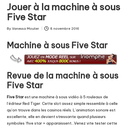
in
Jouer à la machine à sous
Five Star
By
Vanessa Moulier
8 novembre 2016
Posted
by
Machine à sous Five Star
Revue de la machine à sous
Five Star
Five Star
est une machine à sous vidéo à 5 rouleaux de
l’éditeur Red Tiger. Cette slot assez simple ressemble à celle
qu’on trouve dans les casinos réels. L’animation sonore est
excellente, elle en devient stressante quand plusieurs
symboles ‘five star » apparaissent…Venez vite tester cette