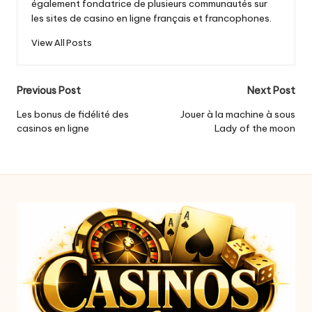
également fondatrice de plusieurs communautés sur
les sites de casino en ligne français et francophones.
View All Posts
Post
Previous Post
Next Post
navigation
Les bonus de fidélité des
Jouer à la machine à sous
casinos en ligne
Lady of the moon