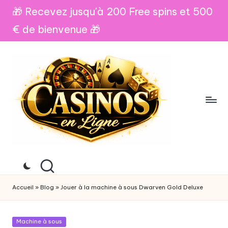
🎁 Recevez jusqu'à 200 Free spins et 500
€ de bienvenue 🎁
Accueil
»
Blog
»
Jouer à la machine à sous Dwarven Gold Deluxe
Posted
Machine à sous