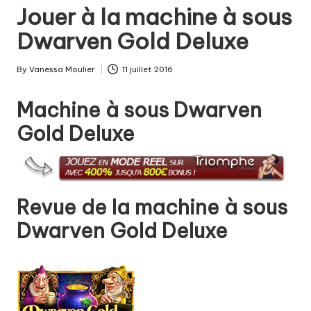
in
Jouer à la machine à sous
Dwarven Gold Deluxe
By
Vanessa Moulier
11 juillet 2016
Posted
by
Machine à sous Dwarven
Gold Deluxe
Revue de la machine à sous
Dwarven Gold Deluxe