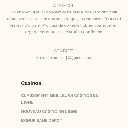
A PROPOS :
Casinosenligne-fr.com est votre guide indépendant pour
découvrir les meilleurs casinos en ligne, les machines à sous et
les jeux d’argent. Profitez de conseils fiables pour jouer en
argent réel en toute sécurité et confiance.
CONTACT :
vanessa.moulier[@]gmail.com
Casinos
CLASSEMENT MEILLEURS CASINOS EN
LIGNE
NOUVEAU CASINO EN LIGNE
BONUS SANS DEPOT