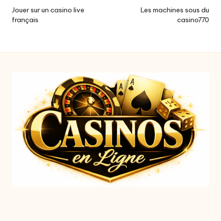
navigation
Jouer sur un casino live
Les machines sous du
français
casino770