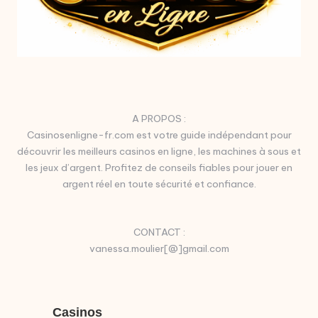
A PROPOS :
Casinosenligne-fr.com est votre guide indépendant pour
découvrir les meilleurs casinos en ligne, les machines à sous et
les jeux d’argent. Profitez de conseils fiables pour jouer en
argent réel en toute sécurité et confiance.
CONTACT :
vanessa.moulier[@]gmail.com
Casinos