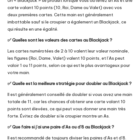
Un « Blackjack » se produit lorsque vous obtenez un As et une
carte valant 10 points (10, Roi, Dame ou Valet) avec vos
deux premières cartes. Cette main est généralement
imbattable sauf si le croupier a également un Blackjack, ce
qui résulte en une égalité.
✅
Quelles sont les valeurs des cartes au Blackjack ?
Les cartes numérotées de 2 à 10 valent leur valeur nominale,
les figures (Roi, Dame, Valet) valent 10 points, et l’As peut
valoir 1 ou 11 points, selon ce qui est le plus avantageux pour
votre main.
✅
Quelle est la meilleure stratégie pour doubler au Blackjack ?
Il est généralement conseillé de doubler si vous avez une main
totale de 11, car les chances d’obtenir une carte valant 10
points sont élevées, ce qui peut vous donner une main très
forte. Évitez de doubler si le croupier montre un As.
✅
Que faire si j’ai une paire d’As ou d’8 au Blackjack ?
Il est recommandé de toujours diviser les paires d’As et d’8.