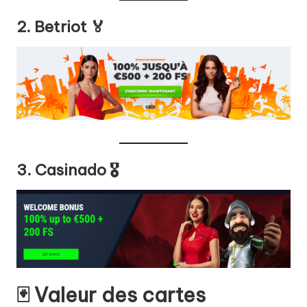
2. Betriot
🏅
3. Casinado
🎖️
🃏 Valeur des cartes