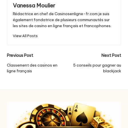
Vanessa Moulier
Rédactrice en chef de Casinosenligne-fr.com je suis
également fondatrice de plusieurs communautés sur
les sites de casino en ligne français et francophones.
View All Posts
Post
Previous Post
Next Post
navigation
Classement des casinos en
5 conseils pour gagner au
ligne français
blackjack