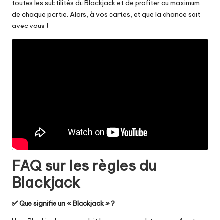
toutes les subtilités du Blackjack et de profiter au maximum
de chaque partie. Alors, à vos cartes, et que la chance soit
avec vous !
FAQ sur les règles du
Blackjack
✅
Que signifie un « Blackjack » ?