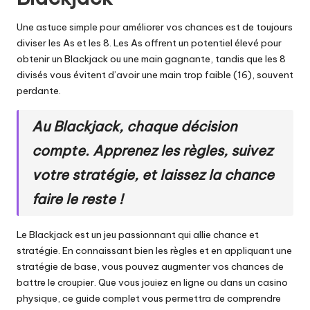
Une astuce simple pour améliorer vos chances est de toujours
diviser les As et les 8. Les As offrent un potentiel élevé pour
obtenir un Blackjack ou une main gagnante, tandis que les 8
divisés vous évitent d’avoir une main trop faible (16), souvent
perdante.
Au Blackjack, chaque décision
compte. Apprenez les règles, suivez
votre stratégie, et laissez la chance
faire le reste !
Le Blackjack est un jeu passionnant qui allie chance et
stratégie. En connaissant bien les règles et en appliquant une
stratégie de base, vous pouvez augmenter vos chances de
battre le croupier. Que vous jouiez en ligne ou dans un casino
physique, ce guide complet vous permettra de comprendre