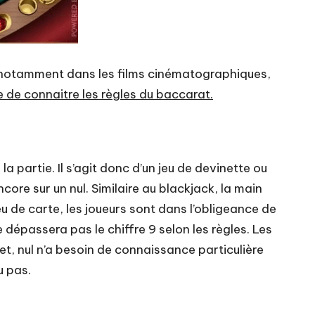
e, notamment dans les films cinématographiques,
le de connaitre les règles du baccarat.
 partie. Il s’agit donc d’un jeu de devinette ou
core sur un nul. Similaire au blackjack, la main
eu de carte, les joueurs sont dans l’obligeance de
dépassera pas le chiffre 9 selon les règles. Les
et, nul n’a besoin de connaissance particulière
u pas.