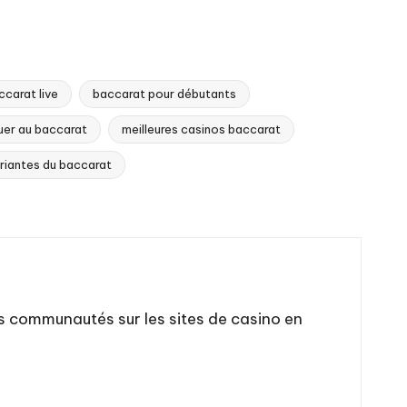
ccarat live
baccarat pour débutants
uer au baccarat
meilleures casinos baccarat
riantes du baccarat
s communautés sur les sites de casino en