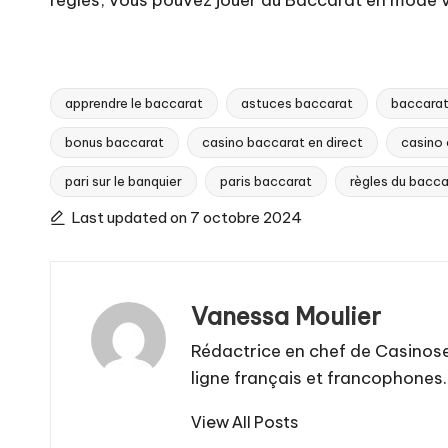
apprendre le baccarat
astuces baccarat
baccarat
bonus baccarat
casino baccarat en direct
casino 
Tags:
pari sur le banquier
paris baccarat
règles du bacca
Last updated on 7 octobre 2024
Vanessa Moulier
Rédactrice en chef de Casinose
ligne français et francophones.
View All Posts