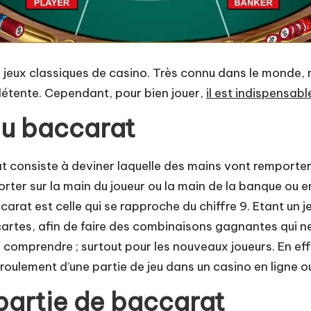
des jeux classiques de casino. Très connu dans le mond
étente. Cependant, pour bien jouer,
il est indispensab
du baccarat
t consiste à deviner laquelle des mains vont remporter la
orter sur la main du joueur ou la main de la banque ou en
rat est celle qui se rapproche du chiffre 9. Etant un j
cartes, afin de faire des combinaisons gagnantes qui ne 
 comprendre ; surtout pour les nouveaux joueurs. En eff
roulement d’une partie de jeu dans un casino en ligne o
partie de baccarat