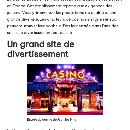
en France. Cet établissement répond aux exigences des
joueurs. Vous y trouverez des prestations de qualité et une
grande diversité. Les amateurs de casinos en ligne sérieux
peuvent trouver leur bonheur. Dès leur entrée dans l’une des
salles, le divertissement est assuré.
Un grand site de
divertissement
Entrée du casino de Juan les Pins