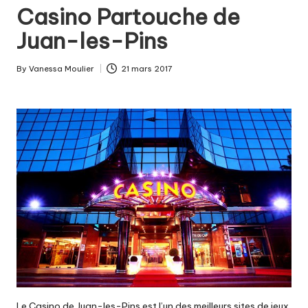
in
Casino Partouche de
Juan-les-Pins
By
Vanessa Moulier
21 mars 2017
Posted
by
Le Casino de Juan-les-Pins est l’un des meilleurs sites de jeux