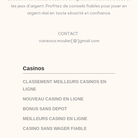
les jeux d’argent. Profitez de conseils fiables pour jouer en
argent réel en toute sécurité et confiance.
CONTACT :
vanessa.moulier[@]gmail.com
Casinos
CLASSEMENT MEILLEURS CASINOS EN
LIGNE
NOUVEAU CASINO EN LIGNE
BONUS SANS DEPOT
MEILLEURS CASINO EN LIGNE
CASINO SANS WAGER FIABLE