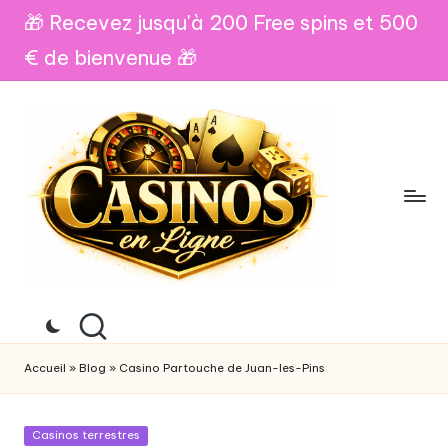
🎁 Recevez jusqu'à 200 Free spins et 500
€ de bienvenue 🎁
Accueil
»
Blog
»
Casino Partouche de Juan-les-Pins
Posted
Casinos terrestres