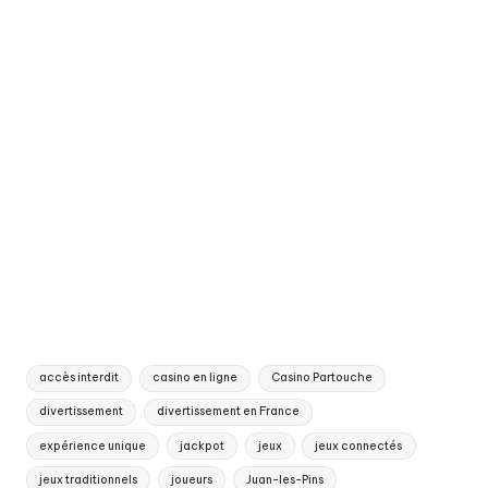
Tags:
accès interdit
casino en ligne
Casino Partouche
divertissement
divertissement en France
expérience unique
jackpot
jeux
jeux connectés
jeux traditionnels
joueurs
Juan-les-Pins