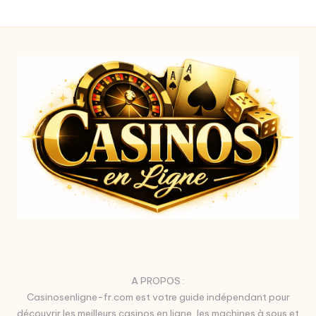
A PROPOS :
Casinosenligne-fr.com est votre guide indépendant pour
découvrir les meilleurs casinos en ligne, les machines à sous et