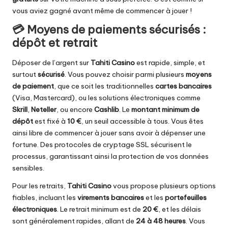
vous aviez gagné avant même de commencer à jouer !
💳
Moyens de paiements sécurisés
:
dépôt et retrait
Déposer de l’argent sur
Tahiti Casino
est rapide, simple, et
surtout
sécurisé
. Vous pouvez choisir parmi plusieurs
moyens
de paiement
, que ce soit les traditionnelles
cartes bancaires
(Visa, Mastercard), ou les solutions électroniques comme
Skrill
,
Neteller
, ou encore
Cashlib
. Le
montant minimum de
dépôt
est fixé à
10 €
, un seuil accessible à tous. Vous êtes
ainsi libre de commencer à jouer sans avoir à dépenser une
fortune. Des protocoles de cryptage SSL sécurisent le
processus, garantissant ainsi la protection de vos données
sensibles.
Pour les retraits,
Tahiti Casino
vous propose plusieurs options
fiables, incluant les
virements bancaires
et les
portefeuilles
électroniques
. Le retrait minimum est de
20 €
, et les délais
sont généralement rapides, allant de
24 à 48 heures
. Vous