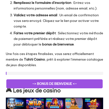
Remplissez le formulaire d’inscription
: Entrez vos
informations personnelles (nom, adresse email, etc.).
Validez votre adresse email
: Un email de confirmation
vous sera envoyé. Cliquez sur le lien pour activer votre
compte.
Faites votre premier dépôt
: Sélectionnez votre méthode
de paiement préférée et réalisez votre premier dépôt
pour débloquer le
bonus de bienvenue
.
Une fois ces étapes finalisées, vous serez officiellement
membre de
Tahiti Casino
, prêt à explorer l’immense catalogue
de jeux disponibles.
-> BONUS DE BIENVENUE <-
🎮
Les jeux de casino