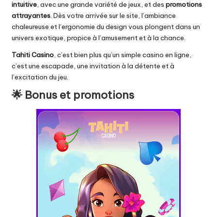
intuitive
, avec une grande variété de jeux, et des
promotions
attrayantes
. Dès votre arrivée sur le site, l’ambiance
chaleureuse et l’ergonomie du design vous plongent dans un
univers exotique, propice à l’amusement et à la chance.
Tahiti Casino
, c’est bien plus qu’un simple casino en ligne,
c’est une escapade, une invitation à la détente et à
l’excitation du jeu.
🌟
Bonus et promotions