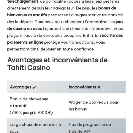
téléchargement
, ce qui facilite l’accès à leurs jeux préférés
directement depuis leur navigateur. De plus, les
bonus de
bienvenue attractifs
permettent d’augmenter votre bankroll
dès le départ. Pour ceux qui recherchent l’adrénaline, les
jeux
de casino en direct
ajoutent une dimension interactive, vous
plaçant face à de véritables croupiers. Enfin, la
sécurité des
paiements en ligne
protège vos transactions, vous
permettant ainsi de jouer en toute confiance.
Avantages et inconvénients de
Tahiti Casino
Avantages
✔️
Inconvénients
❌
Bonus de bienvenue
Wager de 35x requis pour
attractif
les bonus
(700% jusqu’à 7000 €)
Large choix de machines à
Pas de programme de
sous
fidélité VIP