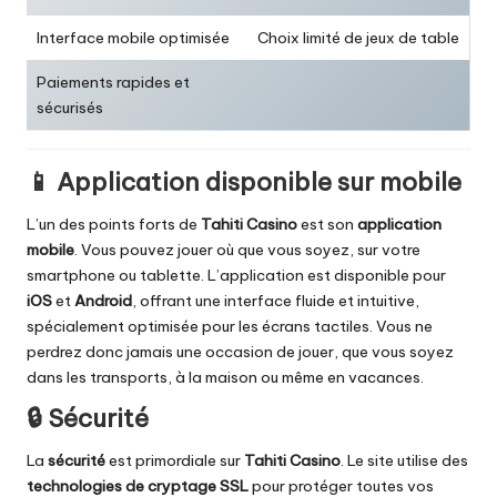
Interface mobile optimisée
Choix limité de jeux de table
Paiements rapides et
sécurisés
📱
Application disponible sur mobile
L’un des points forts de
Tahiti Casino
est son
application
mobile
. Vous pouvez jouer où que vous soyez, sur votre
smartphone ou tablette. L’application est disponible pour
iOS
et
Android
, offrant une interface fluide et intuitive,
spécialement optimisée pour les écrans tactiles. Vous ne
perdrez donc jamais une occasion de jouer, que vous soyez
dans les transports, à la maison ou même en vacances.
🔒
Sécurité
La
sécurité
est primordiale sur
Tahiti Casino
. Le site utilise des
technologies de cryptage SSL
pour protéger toutes vos