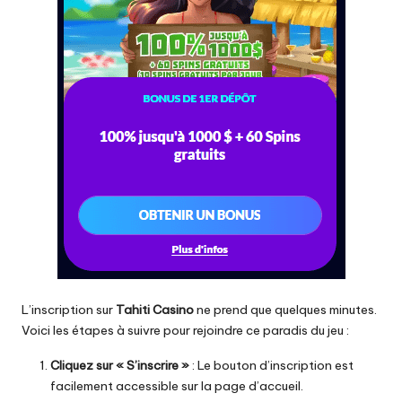
L’inscription sur
Tahiti Casino
ne prend que quelques minutes.
Voici les étapes à suivre pour rejoindre ce paradis du jeu :
Cliquez sur « S’inscrire »
: Le bouton d’inscription est
facilement accessible sur la page d’accueil.