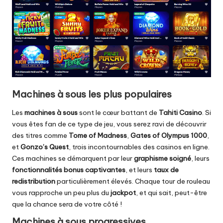
Machines à sous les plus populaires
Les
machines à sous
sont le cœur battant de
Tahiti Casino
. Si
vous êtes fan de ce type de jeu, vous serez ravi de découvrir
des titres comme
Tome of Madness
,
Gates of Olympus 1000
,
et
Gonzo’s Quest
, trois incontournables des casinos en ligne.
Ces machines se démarquent par leur
graphisme soigné
, leurs
fonctionnalités bonus captivantes
, et leurs
taux de
redistribution
particulièrement élevés. Chaque tour de rouleau
vous rapproche un peu plus du
jackpot
, et qui sait, peut-être
que la chance sera de votre côté !
Machines à sous progressives