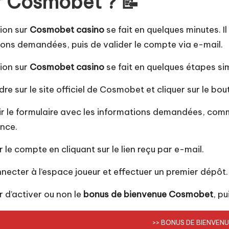
r Cosmobet ? 📝
tion sur
Cosmobet casino
se fait en quelques minutes. Il 
ions demandées, puis de valider le compte via e-mail.
tion sur
Cosmobet casino
se fait en quelques étapes sim
ndre sur le site officiel de Cosmobet et cliquer sur le bou
ir le formulaire avec les informations demandées, comm
ence.
er le compte en cliquant sur le lien reçu par e-mail.
nnecter à l’espace joueur et effectuer un premier dépôt.
ir d’activer ou non le
bonus de bienvenue Cosmobet
, p
>> BONUS DE BIENVENU