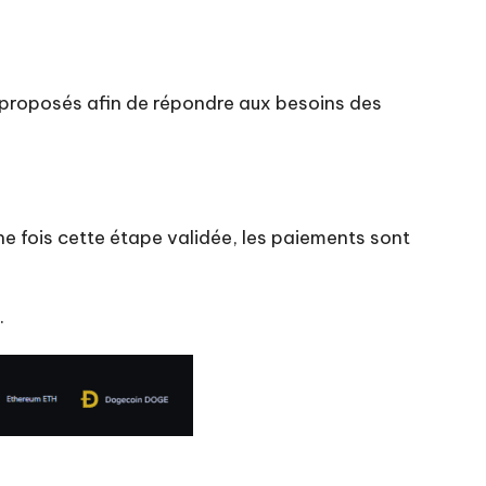
 proposés afin de répondre aux besoins des
e fois cette étape validée, les paiements sont
.