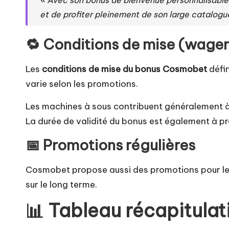
« Avec son bonus de bienvenue personnalisable 
et de profiter pleinement de son large catalogu
🔁 Conditions de mise (wager
Les
conditions de mise du bonus
Cosmobet
défin
varie selon les promotions.
Les machines à sous contribuent généralement à 1
La durée de validité du bonus est également à p
📅 Promotions régulières
Cosmobet propose aussi des promotions pour les j
sur le long terme.
📊 Tableau récapitula