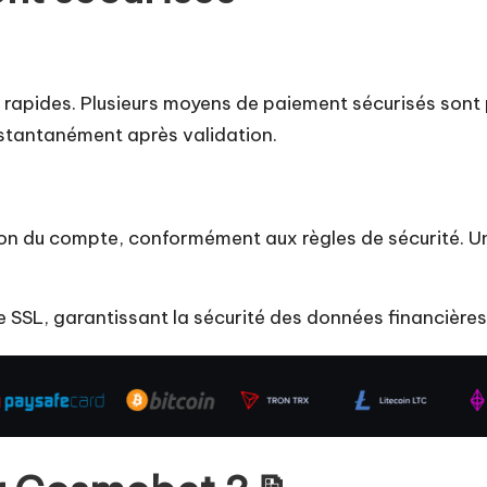
 rapides. Plusieurs moyens de paiement sécurisés sont
nstantanément après validation.
ion du compte, conformément aux règles de sécurité. Un
 SSL, garantissant la sécurité des données financières