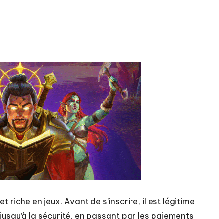
riche en jeux. Avant de s’inscrire, il est légitime
usqu’à la sécurité, en passant par les paiements