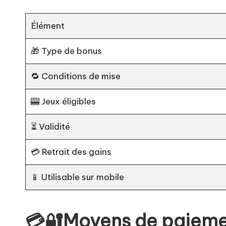
Élément
🎁 Type de bonus
🔁 Conditions de mise
🎰 Jeux éligibles
⏳ Validité
💳 Retrait des gains
📱 Utilisable sur mobile
💳🔐Moyens de paieme