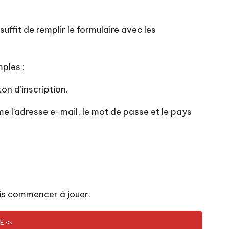
suffit de remplir le formulaire avec les
ples :
ton d’inscription.
e l’adresse e-mail, le mot de passe et le pays
uis commencer à jouer.
E <<