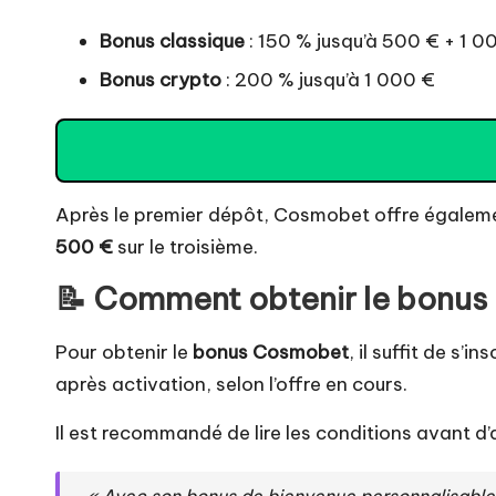
Bonus classique
: 150 % jusqu’à 500 € + 1 0
Bonus crypto
: 200 % jusqu’à 1 000 €
Après le premier dépôt, Cosmobet offre égaleme
500 €
sur le troisième.
📝 Comment obtenir le bonus
Pour obtenir le
bonus Cosmobet
, il suffit de s’
après activation, selon l’offre en cours.
Il est recommandé de lire les conditions avant d’a