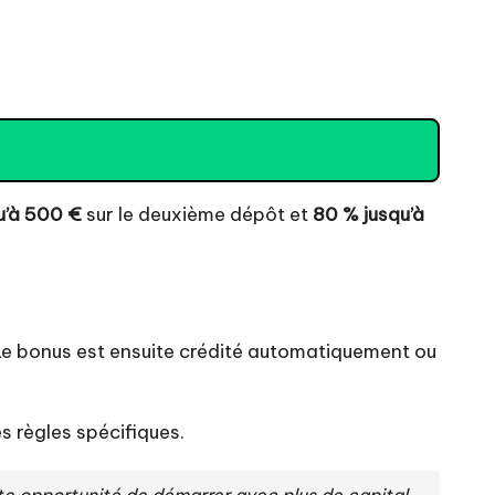
u’à 500 €
sur le deuxième dépôt et
80 % jusqu’à
ble. Le bonus est ensuite crédité automatiquement ou
es règles spécifiques.