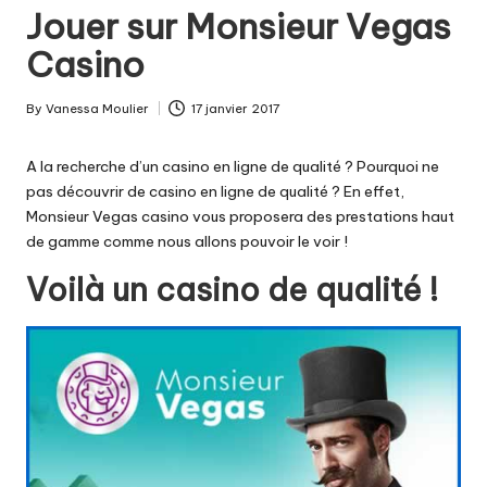
in
Jouer sur Monsieur Vegas
Casino
By
Vanessa Moulier
17 janvier 2017
Posted
by
A la recherche d’un casino en ligne de qualité ? Pourquoi ne
pas découvrir de casino en ligne de qualité ? En effet,
Monsieur Vegas casino vous proposera des prestations haut
de gamme comme nous allons pouvoir le voir !
Voilà un casino de qualité !