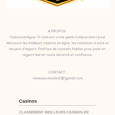
A PROPOS :
Casinosenligne-fr.com est votre guide indépendant pour
découvrir les meilleurs casinos en ligne, les machines à sous et
les jeux d’argent. Profitez de conseils fiables pour jouer en
argent réel en toute sécurité et confiance.
CONTACT :
vanessa.moulier[@]gmail.com
Casinos
CLASSEMENT MEILLEURS CASINOS EN