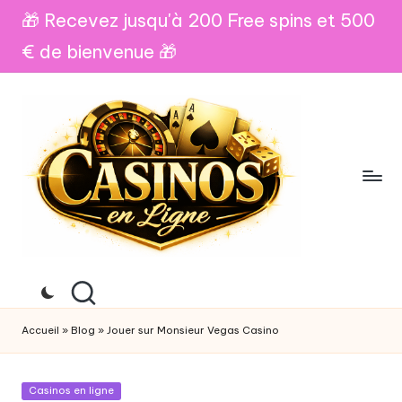
🎁 Recevez jusqu'à 200 Free spins et 500
€ de bienvenue 🎁
Accueil
»
Blog
»
Jouer sur Monsieur Vegas Casino
Posted
Casinos en ligne