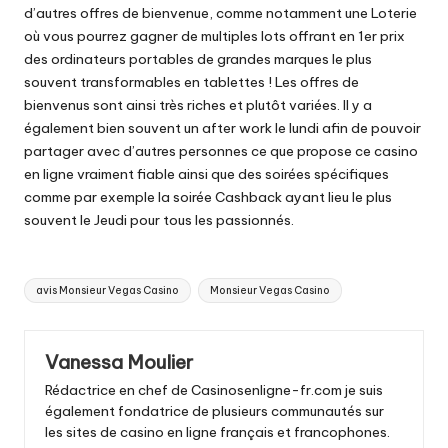
d’autres offres de bienvenue, comme notamment une Loterie
où vous pourrez gagner de multiples lots offrant en 1er prix
des ordinateurs portables de grandes marques le plus
souvent transformables en tablettes ! Les offres de
bienvenus sont ainsi très riches et plutôt variées. Il y a
également bien souvent un after work le lundi afin de pouvoir
partager avec d’autres personnes ce que propose ce
casino
en ligne vraiment fiable
ainsi que des soirées spécifiques
comme par exemple la soirée Cashback ayant lieu le plus
souvent le Jeudi pour tous les passionnés.
Tags:
avis Monsieur Vegas Casino
Monsieur Vegas Casino
Vanessa Moulier
Rédactrice en chef de Casinosenligne-fr.com je suis
également fondatrice de plusieurs communautés sur
les sites de casino en ligne français et francophones.