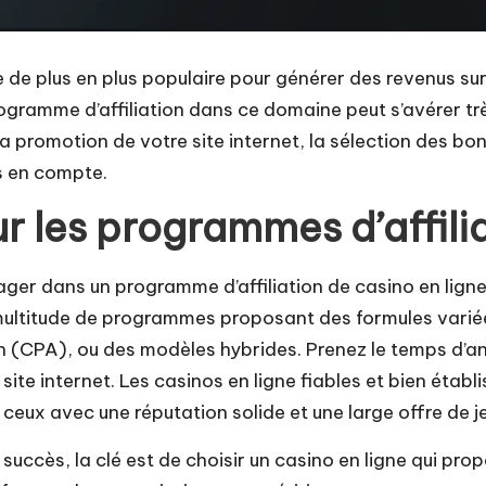
de plus en plus populaire pour générer des revenus sur
rogramme d’affiliation dans ce domaine peut s’avérer très
 promotion de votre site internet, la sélection des bon
is en compte.
r les programmes d’affili
er dans un programme d’affiliation de casino en ligne, 
ne multitude de programmes proposant des formules vari
n (CPA), ou des modèles hybrides. Prenez le temps d’an
 site internet. Les casinos en ligne fiables et bien étab
 ceux avec une réputation solide et une large offre de j
 succès, la clé est de choisir un casino en ligne qui p