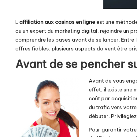
L’
affiliation aux casinos en ligne
est une méthode 
ou un expert du marketing digital, rejoindre un p
comprendre les bases avant de se lancer. Entre la
offres fiables, plusieurs aspects doivent être pr
Avant de se pencher su
Avant de vous engag
effet, il existe u
coût par acquisitio
du trafic vers votre
débuter. Privilégiez
Pour garantir votre