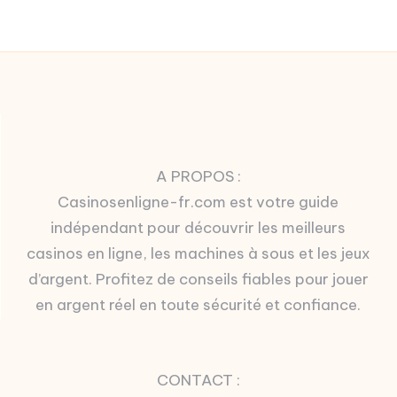
A PROPOS :
Casinosenligne-fr.com est votre guide
indépendant pour découvrir les meilleurs
casinos en ligne, les machines à sous et les jeux
d’argent. Profitez de conseils fiables pour jouer
en argent réel en toute sécurité et confiance.
CONTACT :