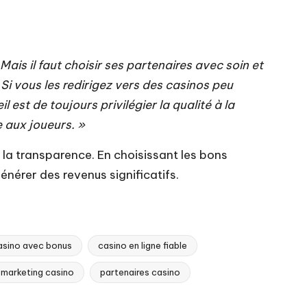
 Mais il faut choisir ses partenaires avec soin et
Si vous les redirigez vers des casinos peu
 est de toujours privilégier la qualité à la
e aux joueurs. »
e la transparence. En choisissant les bons
érer des revenus significatifs.
asino avec bonus
casino en ligne fiable
marketing casino
partenaires casino