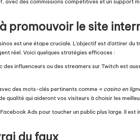
ctif, avec des commissions compétitives et un support ma
à promouvoir le site inter
inos est une étape cruciale. L’objectif est d’attirer du t
gent réel. Voici quelques stratégies efficaces :
c des influenceurs ou des streamers sur Twitch est auss
e avec des mots-clés pertinents comme
« casino en lign
de qualité qui aideront vos visiteurs à choisir les meill
 Facebook Ads pour toucher un public plus large. Il est 
rai du faux