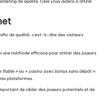
rketing de qualité. Cela vous aidera à attirer
net
rafic de qualité, c’est-à-dire des visiteurs
i une méthode efficace pour attirer des joueurs
e fiable »
ou
« casino avec bonus sans dépôt »
.
eures plateformes.
important de cibler des joueurs potentiels et de