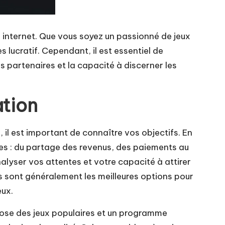
 internet. Que vous soyez un passionné de jeux
 lucratif. Cependant, il est essentiel de
s partenaires et la capacité à discerner les
ation
il est important de connaître vos objectifs. En
ées : du partage des revenus, des paiements au
alyser vos attentes et votre capacité à attirer
lis sont généralement les meilleures options pour
eux.
ropose des jeux populaires et un programme