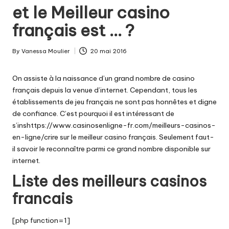
in
et le Meilleur casino
français est … ?
By
Vanessa Moulier
20 mai 2016
Posted
by
On assiste à la naissance d’un grand nombre de
casino
français
depuis la venue d’internet. Cependant, tous les
établissements de jeu français ne sont pas honnêtes et digne
de confiance. C’est pourquoi il est intéressant de
s’inshttps://www.casinosenligne-fr.com/meilleurs-casinos-
en-ligne/crire sur le meilleur casino français. Seulement faut-
il savoir le reconnaître parmi ce grand nombre disponible sur
internet.
Liste des meilleurs casinos
francais
[php function=1]