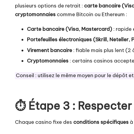
plusieurs options de retrait :
carte bancaire (Vis
cryptomonnaies
comme Bitcoin ou Ethereum :
Carte bancaire (Visa, Mastercard)
: rapide 
Portefeuilles électroniques (Skrill, Neteller,
Virement bancaire
: fiable mais plus lent (2
Cryptomonnaies
: certains casinos accept
Conseil : utilisez le même moyen pour le dépôt et l
⏱️ Étape 3 : Respecter 
Chaque casino fixe des
conditions spécifiques
à 