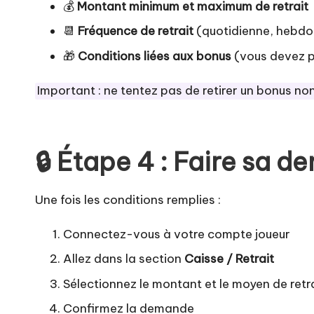
💰
Montant minimum et maximum de retrait
📆
Fréquence de retrait
(quotidienne, hebdo
🎁
Conditions liées aux bonus
(vous devez pa
Important : ne tentez pas de retirer un bonus non
🔒 Étape 4 : Faire sa d
Une fois les conditions remplies :
Connectez-vous à votre compte joueur
Allez dans la section
Caisse / Retrait
Sélectionnez le montant et le moyen de retr
Confirmez la demande