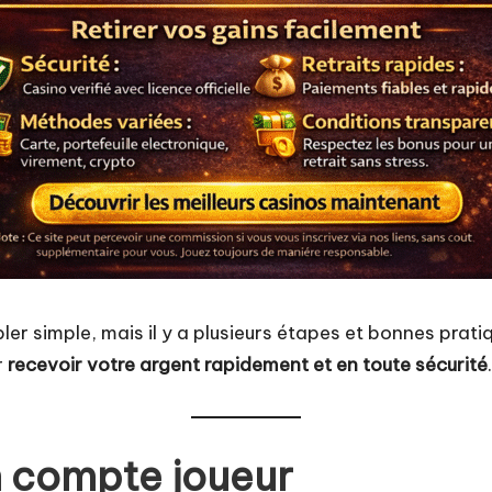
ler simple, mais il y a plusieurs étapes et bonnes prati
r
recevoir votre argent rapidement et en toute sécurité
.
on compte joueur