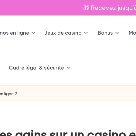
🎁 Recevez jusqu'
nos en ligne
Jeux de casino
Bonus
Mo
g
Cadre légal & sécurité
n ligne ?
s gains sur un casino e