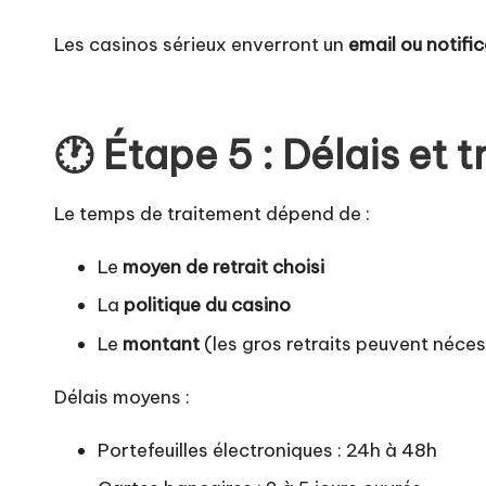
Les casinos sérieux enverront un
email ou notifi
🕐 Étape 5 : Délais et 
Le temps de traitement dépend de :
Le
moyen de retrait choisi
La
politique du casino
Le
montant
(les gros retraits peuvent néces
Délais moyens :
Portefeuilles électroniques : 24h à 48h