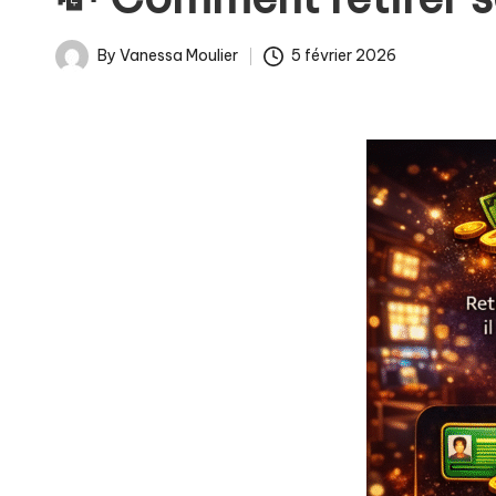
By
Vanessa Moulier
5 février 2026
Posted
by