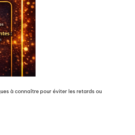
ques à connaître pour éviter les retards ou