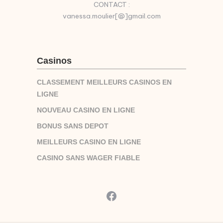
CONTACT :
vanessa.moulier[@]gmail.com
Casinos
CLASSEMENT MEILLEURS CASINOS EN
LIGNE
NOUVEAU CASINO EN LIGNE
BONUS SANS DEPOT
MEILLEURS CASINO EN LIGNE
CASINO SANS WAGER FIABLE
Facebook