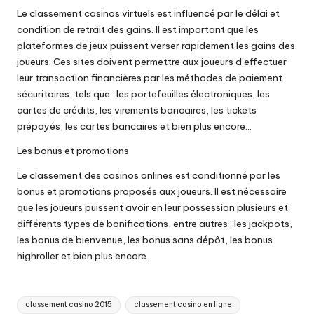
Le classement casinos virtuels est influencé par le délai et
condition de retrait des gains. Il est important que les
plateformes de jeux puissent verser rapidement les gains des
joueurs. Ces sites doivent permettre aux joueurs d’effectuer
leur transaction financières par les méthodes de paiement
sécuritaires, tels que : les portefeuilles électroniques, les
cartes de crédits, les virements bancaires, les tickets
prépayés, les
cartes bancaires
et bien plus encore…
Les bonus et promotions
Le classement des casinos onlines est conditionné par les
bonus et promotions proposés aux joueurs. Il est nécessaire
que les joueurs puissent avoir en leur possession plusieurs et
différents types de bonifications, entre autres : les jackpots,
les bonus de bienvenue, les bonus sans dépôt, les
bonus
highroller
et bien plus encore.
Tags:
classement casino 2015
classement casino en ligne