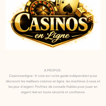
A PROPOS :
Casinosenligne-fr.com est votre guide indépendant pour
découvrir les meilleurs casinos en ligne, les machines à sous et
les jeux d’argent. Profitez de conseils fiables pour jouer en
argent réel en toute sécurité et confiance.