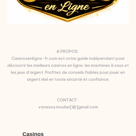
A PROPOS :
Casinosenligne-fr.com est votre guide indépendant pour
découvrir les meilleurs casinos en ligne, les machines à sous et
les jeux d’argent. Profitez de conseils fiables pour jouer en
argent réel en toute sécurité et confiance.
CONTACT :
vanessa.moulier[@]gmail.com
Casinos