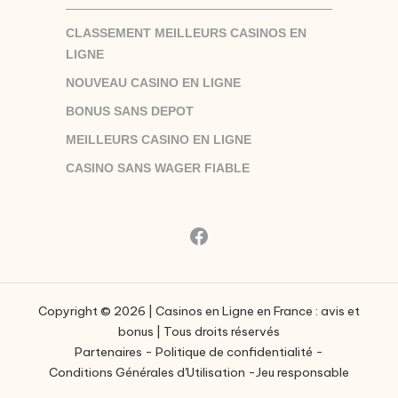
CLASSEMENT MEILLEURS CASINOS EN
LIGNE
NOUVEAU CASINO EN LIGNE
BONUS SANS DEPOT
MEILLEURS CASINO EN LIGNE
CASINO SANS WAGER FIABLE
Facebook
Copyright © 2026 | Casinos en Ligne en France : avis et
bonus | Tous droits réservés
Partenaires
-
Politique de confidentialité
-
Conditions Générales d'Utilisation
-
Jeu responsable