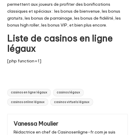
permettent aux joueurs de profiter des bonifications
classiques et spéciaux : les bonus de bienvenue, les bonus
gratuits, les bonus de parrainage, les bonus de fidélité, les
bonus high roller, les bonus VIP, et bien plus encore.
Liste de casinos en ligne
légaux
[php function=1]
Tags:
casinos en ligne légaux
casinos légaux
casinos online légaux
casinos virtuels légaux
Vanessa Moulier
Rédactrice en chef de Casinosenligne-fr.com je suis