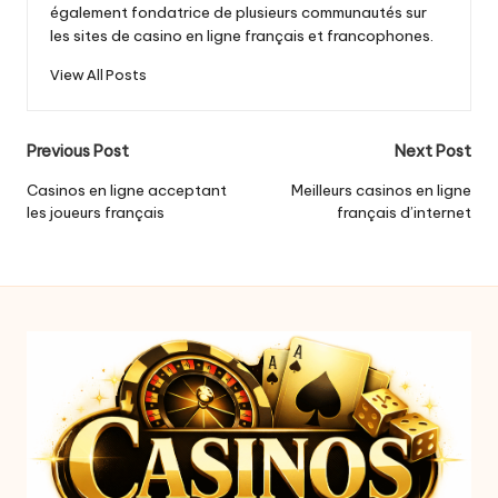
également fondatrice de plusieurs communautés sur
les sites de casino en ligne français et francophones.
View All Posts
Post
Previous Post
Next Post
navigation
Casinos en ligne acceptant
Meilleurs casinos en ligne
les joueurs français
français d’internet