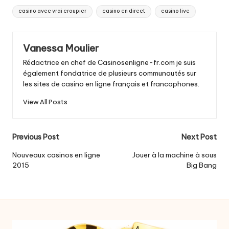
Tags:
casino avec vrai croupier
casino en direct
casino live
Vanessa Moulier
Rédactrice en chef de Casinosenligne-fr.com je suis
également fondatrice de plusieurs communautés sur
les sites de casino en ligne français et francophones.
View All Posts
Post
Previous Post
Next Post
navigation
Nouveaux casinos en ligne
Jouer à la machine à sous
2015
Big Bang