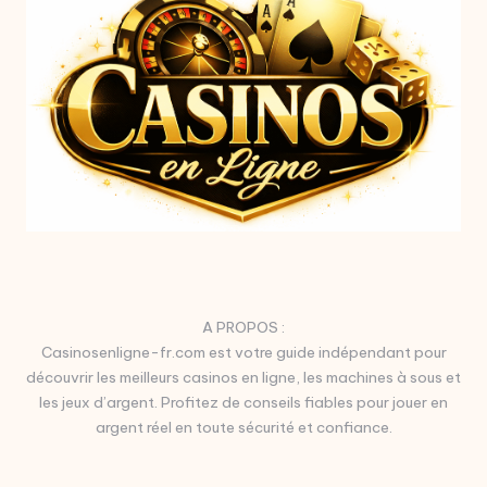
A PROPOS :
Casinosenligne-fr.com est votre guide indépendant pour
découvrir les meilleurs casinos en ligne, les machines à sous et
les jeux d’argent. Profitez de conseils fiables pour jouer en
argent réel en toute sécurité et confiance.