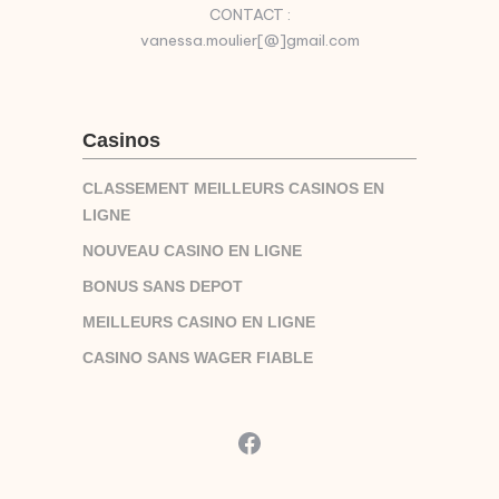
CONTACT :
vanessa.moulier[@]gmail.com
Casinos
CLASSEMENT MEILLEURS CASINOS EN
LIGNE
NOUVEAU CASINO EN LIGNE
BONUS SANS DEPOT
MEILLEURS CASINO EN LIGNE
CASINO SANS WAGER FIABLE
Facebook