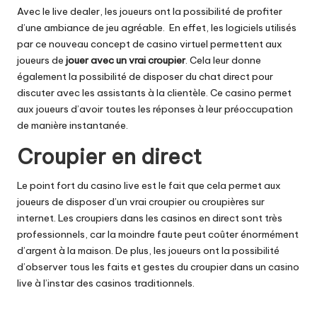
Avec le live dealer, les joueurs ont la possibilité de profiter
d’une ambiance de jeu agréable. En effet, les logiciels utilisés
par ce nouveau concept de casino virtuel permettent aux
joueurs de
jouer avec un vrai croupier
. Cela leur donne
également la possibilité de disposer du chat direct pour
discuter avec les assistants à la clientèle. Ce casino permet
aux joueurs d’avoir toutes les réponses à leur préoccupation
de manière instantanée.
Croupier en direct
Le point fort du casino live est le fait que cela permet aux
joueurs de disposer d’un vrai croupier ou croupières sur
internet. Les croupiers dans les casinos en direct sont très
professionnels, car la moindre faute peut coûter énormément
d’argent à la maison. De plus, les joueurs ont la possibilité
d’observer tous les faits et gestes du croupier dans un casino
live à l’instar des casinos traditionnels.